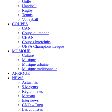
Golfe
Handball
Rugby
Tennis
Volleyball
COUPES
CAN
Coupe du monde
CHAN
Coupes Interclubs
UEFA Champions League
MUSIQUE
Culture
Musique
Musique urbaine
Musique traditionnelle
AFRIQUE
NEWS
Actualités
5 Majeurs
Région news
Mercato
Interviews
CNO – Togo
Les coulisses