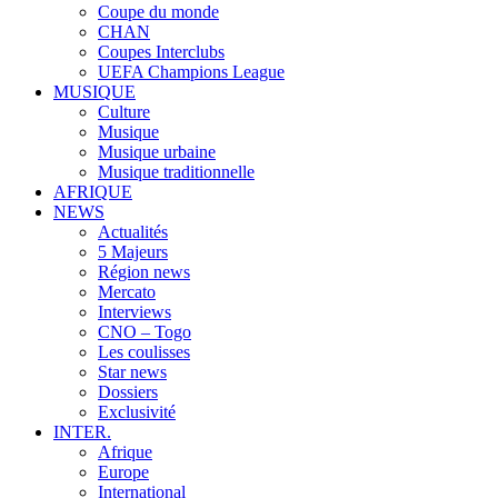
Coupe du monde
CHAN
Coupes Interclubs
UEFA Champions League
MUSIQUE
Culture
Musique
Musique urbaine
Musique traditionnelle
AFRIQUE
NEWS
Actualités
5 Majeurs
Région news
Mercato
Interviews
CNO – Togo
Les coulisses
Star news
Dossiers
Exclusivité
INTER.
Afrique
Europe
International