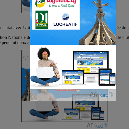
ariat avec Unicaja SD, un club espagnol de basketball. La durée du par
ration Nationale de Basketball du Togo a signé un partenariat avec le cl
se pendant deux ans .