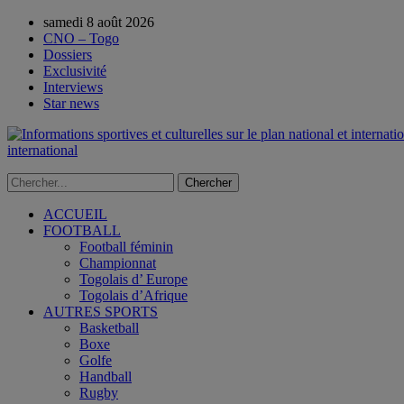
samedi 8 août 2026
CNO – Togo
Dossiers
Exclusivité
Interviews
Star news
international
ACCUEIL
FOOTBALL
Football féminin
Championnat
Togolais d’ Europe
Togolais d’Afrique
AUTRES SPORTS
Basketball
Boxe
Golfe
Handball
Rugby