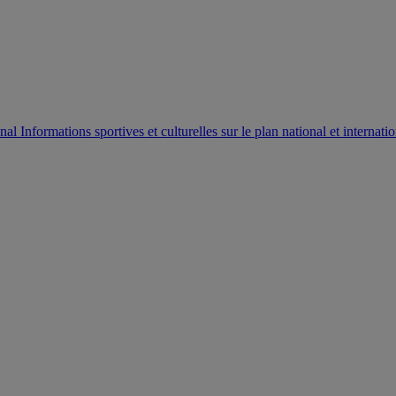
AUTORISATION DE LA HAAC N°0134/HAAC/12-2025/PL/
Informations sportives et culturelles sur le plan national et internatio