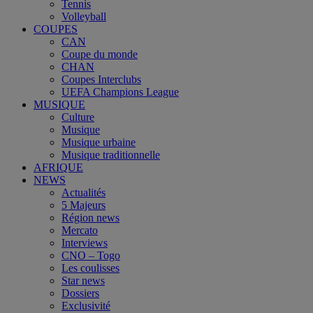
Tennis
Volleyball
COUPES
CAN
Coupe du monde
CHAN
Coupes Interclubs
UEFA Champions League
MUSIQUE
Culture
Musique
Musique urbaine
Musique traditionnelle
AFRIQUE
NEWS
Actualités
5 Majeurs
Région news
Mercato
Interviews
CNO – Togo
Les coulisses
Star news
Dossiers
Exclusivité