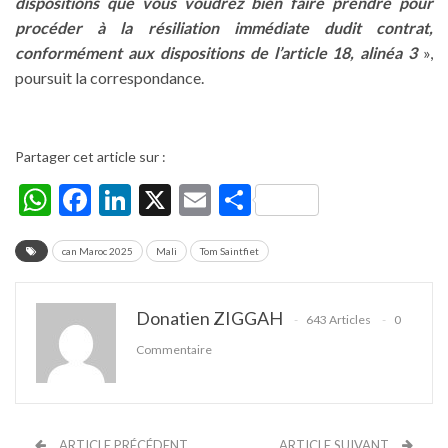
dispositions que vous voudrez bien faire prendre pour
procéder à la résiliation immédiate dudit contrat,
conformément aux dispositions de l’article 18, alinéa 3
»,
poursuit la correspondance.
Partager cet article sur :
WhatsApp
Facebook
LinkedIn
X
Email
Partager
can Maroc 2025
Mali
Tom Saintfiet
Donatien ZIGGAH
643 Articles
0
Commentaire
ARTICLE PRÉCÉDENT
ARTICLE SUIVANT