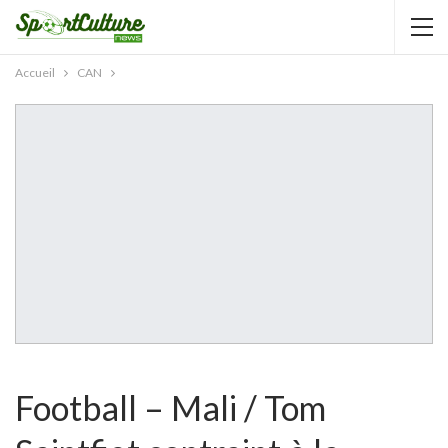
AUTORISATION DE LA HAAC N°0134/HAAC/12-
2025/PL/P
Accueil
CAN
Football – Mali / Tom