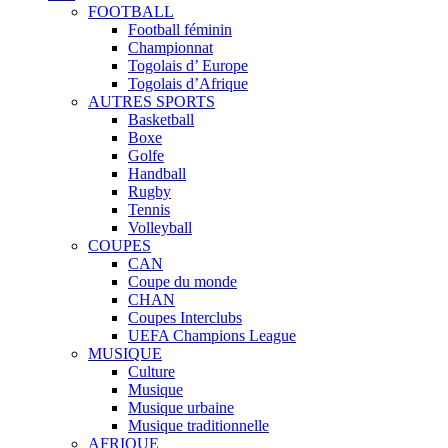
FOOTBALL
Football féminin
Championnat
Togolais d’ Europe
Togolais d’Afrique
AUTRES SPORTS
Basketball
Boxe
Golfe
Handball
Rugby
Tennis
Volleyball
COUPES
CAN
Coupe du monde
CHAN
Coupes Interclubs
UEFA Champions League
MUSIQUE
Culture
Musique
Musique urbaine
Musique traditionnelle
AFRIQUE