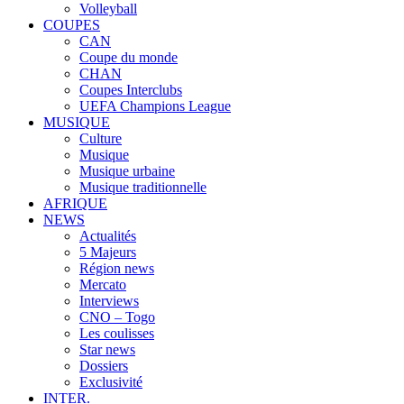
Volleyball
COUPES
CAN
Coupe du monde
CHAN
Coupes Interclubs
UEFA Champions League
MUSIQUE
Culture
Musique
Musique urbaine
Musique traditionnelle
AFRIQUE
NEWS
Actualités
5 Majeurs
Région news
Mercato
Interviews
CNO – Togo
Les coulisses
Star news
Dossiers
Exclusivité
INTER.