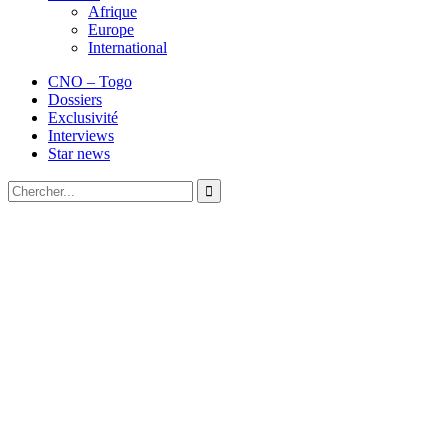
Afrique
Europe
International
CNO – Togo
Dossiers
Exclusivité
Interviews
Star news