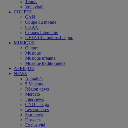
Tennis
Volleyball
COUPES
CAN
Coupe du monde
CHAN
Coupes Interclubs
UEFA Champions League
MUSIQUE
Culture
Musique
Musique urbaine
Musique traditionnelle
AFRIQUE
NEWS
Actualités
5 Majeurs
Région news
Mercato
Interviews
CNO – Togo
Les coulisses
Star news
Dossiers
Exclusivité