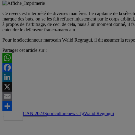
Ce revers est interprété de diverses manières. Le capitaine de la séle
marque des buts, on se les fait refuser injustement par le corps arbitra
à propos de l’arbitrage, de ceci de cela, mais à un moment donné, il fa
entendre le défenseur franco-marocain.
Pour le sélectionneur marocain Walid Regragui, il dit assumer la respo
Partager cet article sur :
WhatsApp
Facebook
LinkedIn
X
Email
CAN 2023
Sportculturenews.Tg
Walid Regragui
Partager