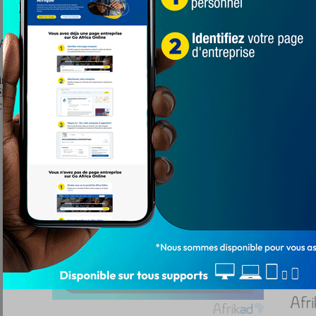
AN en Côte d’Ivoire face à l’Afrique du Sud (0-2), les joueurs marocain
si que d’autres pays à l’instar du tenant du titre, le Sénégal, l’Algérie
électionneur bien coté, Walid Regragui, Achraf Hakimi et comparses semb
 téméraire, l’Afrique du Sud, leur a tiré les vibrisses.