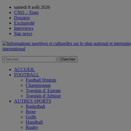
samedi 8 août 2026
CNO – Togo
Dossiers
Exclusivité
Interviews
Star news
international
ACCUEIL
FOOTBALL
Football féminin
Championnat
Togolais d’ Europe
Togolais d’Afrique
AUTRES SPORTS
Basketball
Boxe
Golfe
Handball
Rugby