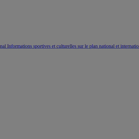
AUTORISATION DE LA HAAC N°0134/HAAC/12-2025/PL/
Informations sportives et culturelles sur le plan national et internatio