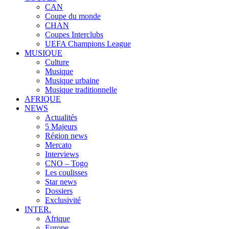
CAN
Coupe du monde
CHAN
Coupes Interclubs
UEFA Champions League
MUSIQUE
Culture
Musique
Musique urbaine
Musique traditionnelle
AFRIQUE
NEWS
Actualités
5 Majeurs
Région news
Mercato
Interviews
CNO – Togo
Les coulisses
Star news
Dossiers
Exclusivité
INTER.
Afrique
Europe