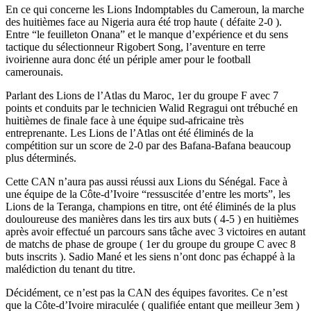
En ce qui concerne les Lions Indomptables du Cameroun, la marche
des huitièmes face au Nigeria aura été trop haute ( défaite 2-0 ).
Entre “le feuilleton Onana” et le manque d’expérience et du sens
tactique du sélectionneur Rigobert Song, l’aventure en terre
ivoirienne aura donc été un périple amer pour le football
camerounais.
Parlant des Lions de l’Atlas du Maroc, 1er du groupe F avec 7
points et conduits par le technicien Walid Regragui ont trébuché en
huitièmes de finale face à une équipe sud-africaine très
entreprenante. Les Lions de l’Atlas ont été éliminés de la
compétition sur un score de 2-0 par des Bafana-Bafana beaucoup
plus déterminés.
Cette CAN n’aura pas aussi réussi aux Lions du Sénégal. Face à
une équipe de la Côte-d’Ivoire “ressuscitée d’entre les morts”, les
Lions de la Teranga, champions en titre, ont été éliminés de la plus
douloureuse des manières dans les tirs aux buts ( 4-5 ) en huitièmes
après avoir effectué un parcours sans tâche avec 3 victoires en autant
de matchs de phase de groupe ( 1er du groupe du groupe C avec 8
buts inscrits ). Sadio Mané et les siens n’ont donc pas échappé à la
malédiction du tenant du titre.
Décidément, ce n’est pas la CAN des équipes favorites. Ce n’est
que la Côte-d’Ivoire miraculée ( qualifiée entant que meilleur 3em )