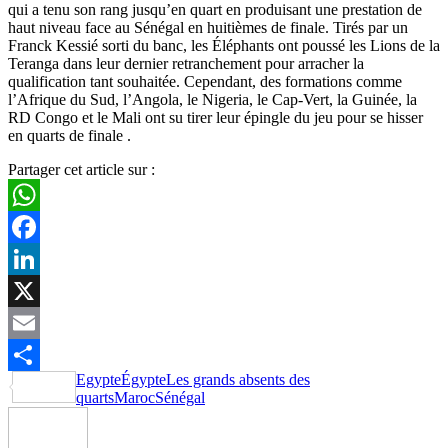
qui a tenu son rang jusqu’en quart en produisant une prestation de
haut niveau face au Sénégal en huitièmes de finale. Tirés par un
Franck Kessié sorti du banc, les Éléphants ont poussé les Lions de la
Teranga dans leur dernier retranchement pour arracher la
qualification tant souhaitée. Cependant, des formations comme
l’Afrique du Sud, l’Angola, le Nigeria, le Cap-Vert, la Guinée, la
RD Congo et le Mali ont su tirer leur épingle du jeu pour se hisser
en quarts de finale .
Partager cet article sur :
WhatsApp
Facebook
LinkedIn
X
Email
Egypte
Égypte
Les grands absents des
Partager
quarts
Maroc
Sénégal