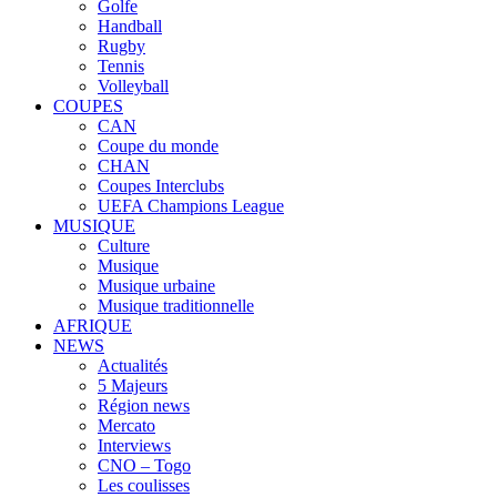
Golfe
Handball
Rugby
Tennis
Volleyball
COUPES
CAN
Coupe du monde
CHAN
Coupes Interclubs
UEFA Champions League
MUSIQUE
Culture
Musique
Musique urbaine
Musique traditionnelle
AFRIQUE
NEWS
Actualités
5 Majeurs
Région news
Mercato
Interviews
CNO – Togo
Les coulisses