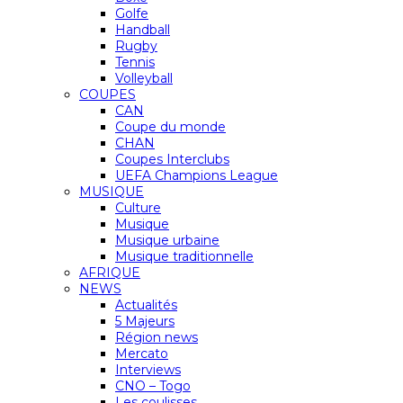
Golfe
Handball
Rugby
Tennis
Volleyball
COUPES
CAN
Coupe du monde
CHAN
Coupes Interclubs
UEFA Champions League
MUSIQUE
Culture
Musique
Musique urbaine
Musique traditionnelle
AFRIQUE
NEWS
Actualités
5 Majeurs
Région news
Mercato
Interviews
CNO – Togo
Les coulisses