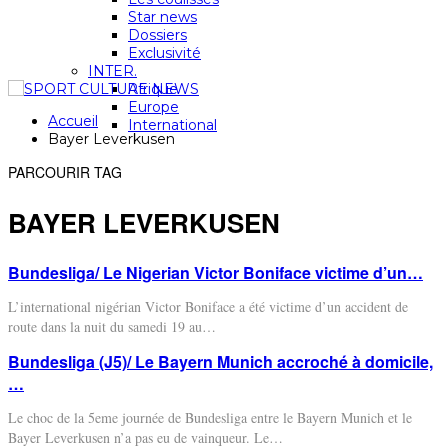
Star news
Dossiers
Exclusivité
INTER.
Afrique
Europe
Accueil
International
Bayer Leverkusen
PARCOURIR TAG
BAYER LEVERKUSEN
Bundesliga/ Le Nigerian Victor Boniface victime d’un…
L’international nigérian Victor Boniface a été victime d’un accident de
route dans la nuit du samedi 19 au
…
Bundesliga (J5)/ Le Bayern Munich accroché à domicile,
…
Le choc de la 5eme journée de Bundesliga entre le Bayern Munich et le
Bayer Leverkusen n’a pas eu de vainqueur. Le
…