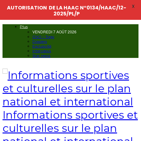
X
AUTORISATION DE LA HAAC N°0134/HAAC/12-
2025/PL/P
Plus
VENDREDI 7 AOÛT 2026
CNO – Togo
Dossiers
Exclusivité
Interviews
Star news
Informations sportives et
culturelles sur le plan