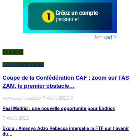
EN LIGNE
COUPES INTERCLUBS
Coupe de la Confédération CAF : zoom sur l’AS
ZAM, le premier obstacle…
7 Août 2026
0
ROMUALD HEDEDJI
Real Madrid : une nouvelle opportunité pour Endrick
7 Août 2026
Exclu : Amenyo Adzo Rebecca interpelle la FTF sur l’avenir
du…