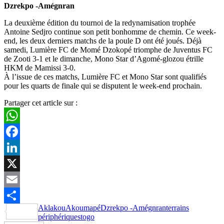
Dzrekpo -Amégnran
La deuxième édition du tournoi de la redynamisation trophée
Antoine Sedjro continue son petit bonhomme de chemin. Ce week-
end, les deux derniers matchs de la poule D ont été joués. Déjà
samedi, Lumière FC de Momé Dzokopé triomphe de Juventus FC
de Zooti 3-1 et le dimanche, Mono Star d’Agomé-glozou étrille
HKM de Mamissi 3-0.
À l’issue de ces matchs, Lumière FC et Mono Star sont qualifiés
pour les quarts de finale qui se disputent le week-end prochain.
Partager cet article sur :
WhatsApp
Facebook
LinkedIn
X
Email
Aklakou
Akoumapé
Dzrekpo -Amégnran
terrains
Partager
périphériques
togo