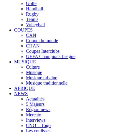
Golfe
Handball
Rugby
Tennis
Volleyball
COUPES
CAN
Coupe du monde
CHAN
Coupes Interclubs
UEFA Champions League
MUSIQUE
Culture
Musique
Musique urbaine
Musique traditionnelle
AFRIQUE
NEWS
Actualités
5 Majeurs
Région news
Mercato
Interviews
CNO – Togo
Les coulisses