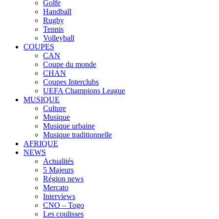
Golfe
Handball
Rugby
Tennis
Volleyball
COUPES
CAN
Coupe du monde
CHAN
Coupes Interclubs
UEFA Champions League
MUSIQUE
Culture
Musique
Musique urbaine
Musique traditionnelle
AFRIQUE
NEWS
Actualités
5 Majeurs
Région news
Mercato
Interviews
CNO – Togo
Les coulisses