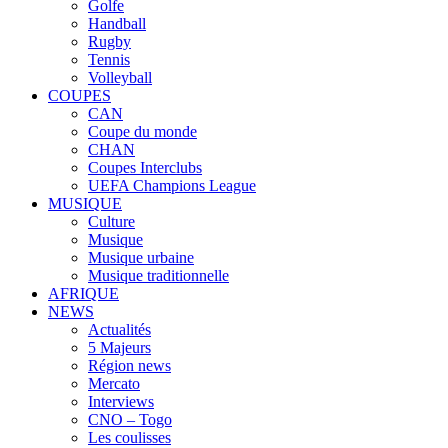
Golfe
Handball
Rugby
Tennis
Volleyball
COUPES
CAN
Coupe du monde
CHAN
Coupes Interclubs
UEFA Champions League
MUSIQUE
Culture
Musique
Musique urbaine
Musique traditionnelle
AFRIQUE
NEWS
Actualités
5 Majeurs
Région news
Mercato
Interviews
CNO – Togo
Les coulisses