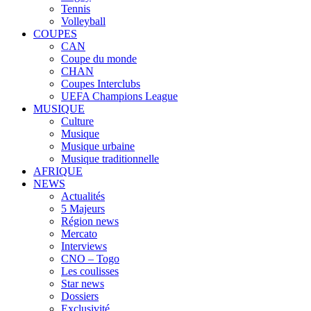
Tennis
Volleyball
COUPES
CAN
Coupe du monde
CHAN
Coupes Interclubs
UEFA Champions League
MUSIQUE
Culture
Musique
Musique urbaine
Musique traditionnelle
AFRIQUE
NEWS
Actualités
5 Majeurs
Région news
Mercato
Interviews
CNO – Togo
Les coulisses
Star news
Dossiers
Exclusivité