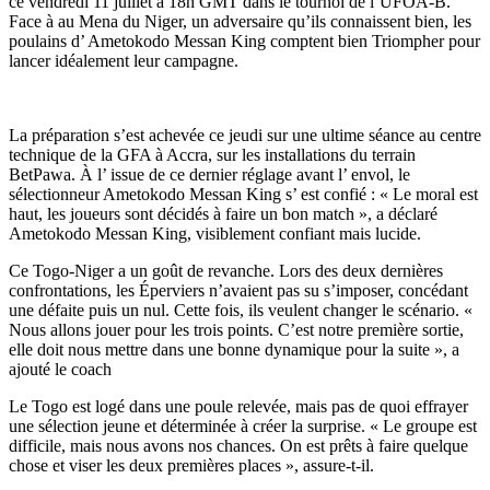
ce vendredi 11 juillet à 18h GMT dans le tournoi de l’UFOA-B.
Face à au Mena du Niger, un adversaire qu’ils connaissent bien, les
poulains d’ Ametokodo Messan King comptent bien Triompher pour
lancer idéalement leur campagne.
La préparation s’est achevée ce jeudi sur une ultime séance au centre
technique de la GFA à Accra, sur les installations du terrain
BetPawa. À l’ issue de ce dernier réglage avant l’ envol, le
sélectionneur Ametokodo Messan King s’ est confié : « Le moral est
haut, les joueurs sont décidés à faire un bon match », a déclaré
Ametokodo Messan King, visiblement confiant mais lucide.
Ce Togo-Niger a un goût de revanche. Lors des deux dernières
confrontations, les Éperviers n’avaient pas su s’imposer, concédant
une défaite puis un nul. Cette fois, ils veulent changer le scénario. «
Nous allons jouer pour les trois points. C’est notre première sortie,
elle doit nous mettre dans une bonne dynamique pour la suite », a
ajouté le coach
Le Togo est logé dans une poule relevée, mais pas de quoi effrayer
une sélection jeune et déterminée à créer la surprise. « Le groupe est
difficile, mais nous avons nos chances. On est prêts à faire quelque
chose et viser les deux premières places », assure-t-il.