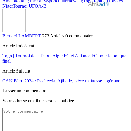
Ametoko king messan
SSportculturenews.tg
Togo football
Togo vs
Niger
Tournoi UFOA-B
Bernard LAMBERT
273 Articles
0 commentaire
Article Précédent
Togo | Tournoi de la Paix : Aigle FC et Alliance FC pour le bouquet
final
Article Suivant
CAN Fém. 2024 / Racheedat Ajibade, pièce maitresse nigériane
Laisser un commentaire
Votre adresse email ne sera pas publiée.