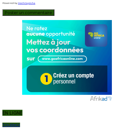
Powered by
MathCaptcha
EN LIGNE
TOURNOI