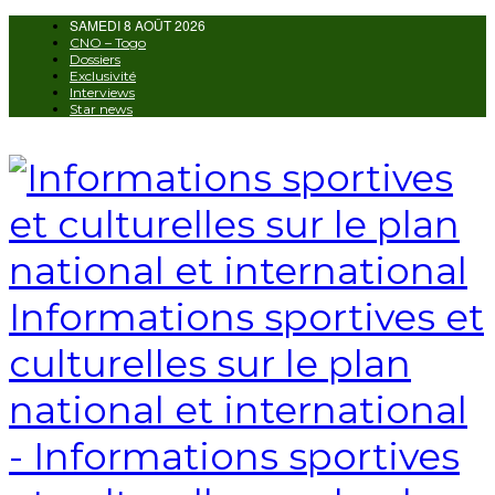
SAMEDI 8 AOÛT 2026
AUTORISATION DE LA HAAC N°0134/H
CNO – Togo
Dossiers
Exclusivité
Interviews
Star news
Informations sportives et
culturelles sur le plan
national et international
- Informations sportives