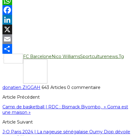
WhatsApp
Facebook
LinkedIn
X
Email
FC Barcelone
Nico Williams
Sportculturenews.Tg
Partager
donatien ZIGGAH
643 Articles
0 commentaire
Article Précédent
Camp de basketball | RDC : Bismack Biyombo, » Goma est
une maison »
Article Suivant
J-O Paris 2024 | La nageuse sénégalaise Oumy Diop dévoile