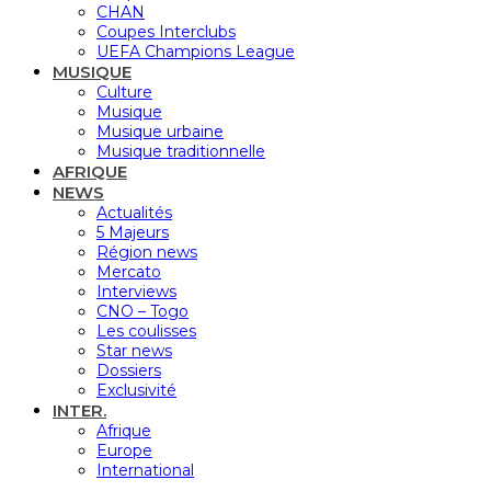
CHAN
Coupes Interclubs
UEFA Champions League
MUSIQUE
Culture
Musique
Musique urbaine
Musique traditionnelle
AFRIQUE
NEWS
Actualités
5 Majeurs
Région news
Mercato
Interviews
CNO – Togo
Les coulisses
Star news
Dossiers
Exclusivité
INTER.
Afrique
Europe
International