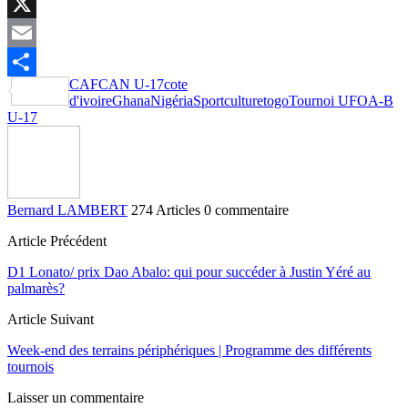
LinkedIn
X
Email
CAF
CAN U-17
cote
Partager
d'ivoire
Ghana
Nigéria
Sportculture
togo
Tournoi UFOA-B
U-17
Bernard LAMBERT
274 Articles
0 commentaire
Article Précédent
D1 Lonato/ prix Dao Abalo: qui pour succéder à Justin Yéré au
palmarès?
Article Suivant
Week-end des terrains périphériques | Programme des différents
tournois
Laisser un commentaire