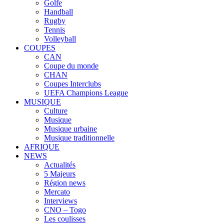
Golfe
Handball
Rugby
Tennis
Volleyball
COUPES
CAN
Coupe du monde
CHAN
Coupes Interclubs
UEFA Champions League
MUSIQUE
Culture
Musique
Musique urbaine
Musique traditionnelle
AFRIQUE
NEWS
Actualités
5 Majeurs
Région news
Mercato
Interviews
CNO – Togo
Les coulisses