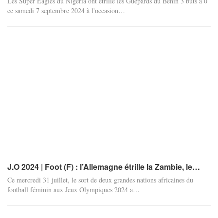
Les Super Eagles du Nigéria ont étrillé les Guépards du Bénin 3 buts à 0
ce samedi 7 septembre 2024 à l'occasion
…
J.O 2024 | Foot (F) : l’Allemagne étrille la Zambie, le…
Ce mercredi 31 juillet, le sort de deux grandes nations africaines du
football féminin aux Jeux Olympiques 2024 a
…