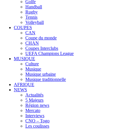
Golfe
Handball
Rugby
Tennis
Volleyball
COUPES
CAN
Coupe du monde
CHAN
Coupes Interclubs
UEFA Champions League
MUSIQUE
Culture
Musique
Musique urbaine
Musique traditionnelle
AFRIQUE
NEWS
Actualités
5 Majeurs
Région news
Mercato
Interviews
CNO – Togo
Les coulisses