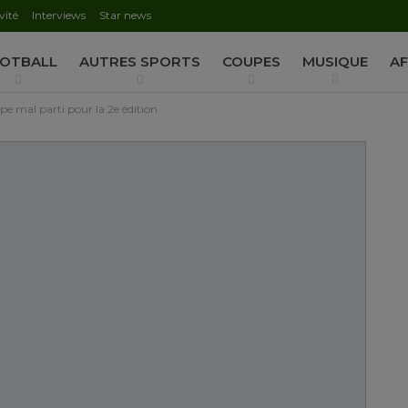
vité
Interviews
Star news
AUTORISATION DE LA HAAC N°0134/HAAC/12-2025/PL/
OTBALL
AUTRES SPORTS
COUPES
MUSIQUE
AF
e mal parti pour la 2e édition