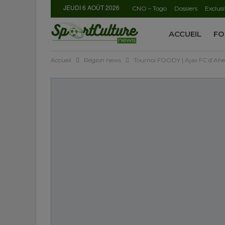
JEUDI 6 AOÛT 2026
CNO – Togo
Dossiers
Exclusi
ACCUEIL
FO
Accueil
Région news
Tournoi FOODY | Ajax FC d’Ahep