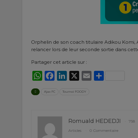
Orphelin de son coach titulaire Adikou Komi, 
relancer lors de leur seconde sortie dans cett
Partager cet article sur :
WhatsApp
Facebook
LinkedIn
X
Email
Partag
Ajax FC
Tournoi FOODY
Romuald HEDEDJI
758
Articles
0 Commentaire