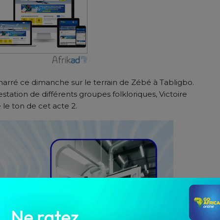
rré ce dimanche sur le terrain de Zébé à Tabligbo.
station de différents groupes folkloriques, Victoire
le ton de cet acte 2.