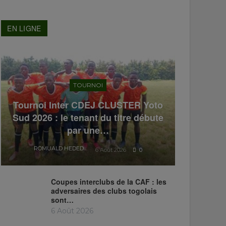
EN LIGNE
TOURNOI
Tournoi Inter CDEJ CLUSTER Yoto
Sud 2026 : le tenant du titre débute
par une…
ROMUALD HEDEDJI
6 Août 2026
0
Coupes interclubs de la CAF : les
adversaires des clubs togolais
sont…
6 Août 2026