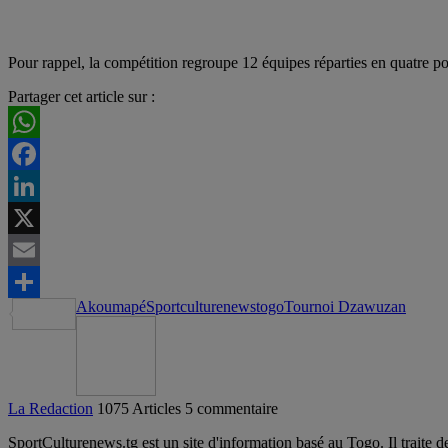
Pour rappel, la compétition regroupe 12 équipes réparties en quatre pou
Partager cet article sur :
WhatsApp
Facebook
LinkedIn
X
Email
Akoumapé
Sportculturenews
togo
Tournoi Dzawuzan
Partager
La Redaction
1075 Articles
5 commentaire
SportCulturenews.tg est un site d'information basé au Togo. Il traite d