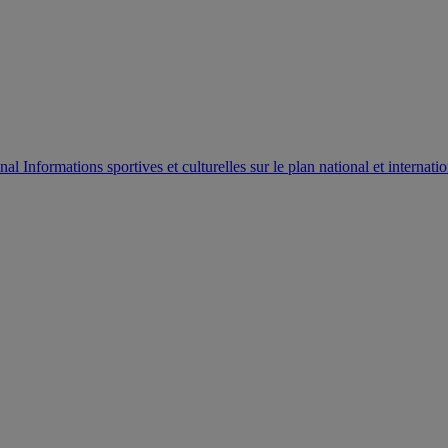
AUTORISATION DE LA HAAC N°0134/HAAC/12-2025/PL/
Informations sportives et culturelles sur le plan national et internatio