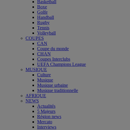
Basketball
Boxe
Golfe
Handball
Rugby
Tennis
Volleyball
COUPES
CAN
Coupe du monde
CHAN
Coupes Interclubs
UEFA Champions League
MUSIQUE
Culture
Musique
Musique urbaine
Musique traditionnelle
AFRIQUE
NEWS
Actualités
5 Majeurs
Région news
Mercato
Interviews