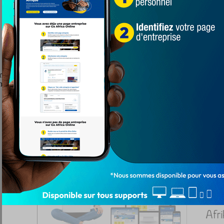
omé s’oppose à Zénith FC d’Aviahonou sous le coup de 15 heures sur 
. En premier match, l’US Avadjimé affronte Machaochi FC de Hahotoe à 