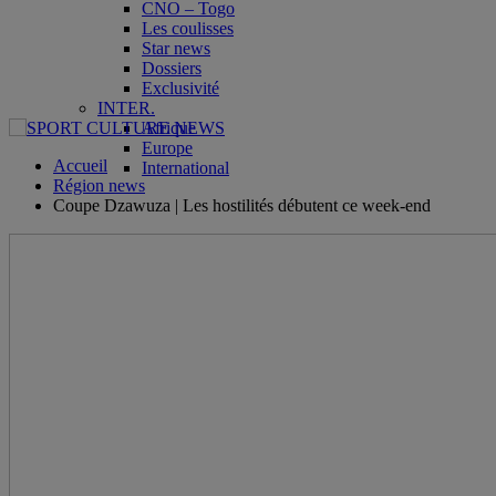
CNO – Togo
Les coulisses
Star news
Dossiers
Exclusivité
INTER.
Afrique
Europe
Accueil
International
Région news
Coupe Dzawuza | Les hostilités débutent ce week-end