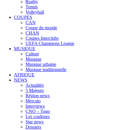
Rugby
Tennis
Volleyball
COUPES
CAN
Coupe du monde
CHAN
Coupes Interclubs
UEFA Champions League
MUSIQUE
Culture
Musique
Musique urbaine
Musique traditionnelle
AFRIQUE
NEWS
Actualités
5 Majeurs
Région news
Mercato
Interviews
CNO – Togo
Les coulisses
Star news
Dossiers