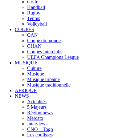
Golfe
Handball
Rugby
Tennis
Volleyball
COUPES
CAN
Coupe du monde
CHAN
Coupes Interclubs
UEFA Champions League
MUSIQUE
Culture
Musique
Musique urbaine
Musique traditionnelle
AFRIQUE
NEWS
Actualités
5 Majeurs
Région news
Mercato
Interviews
CNO – Togo
Les coulisses