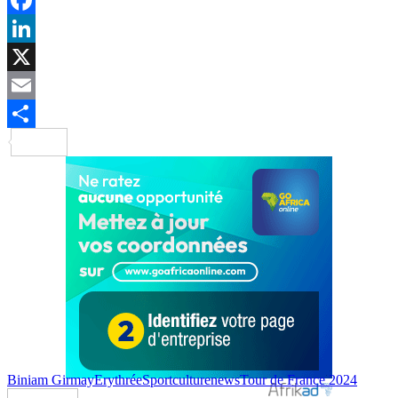
Facebook
LinkedIn
X
Email
Partager
Biniam Girmay
Erythrée
Sportculturenews
Tour de France 2024