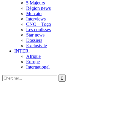
5 Majeurs
Région news
Mercato
Interviews
CNO – Togo
Les coulisses
Star news
Dossiers
Exclusivité
INTER.
Afrique
Europe
International