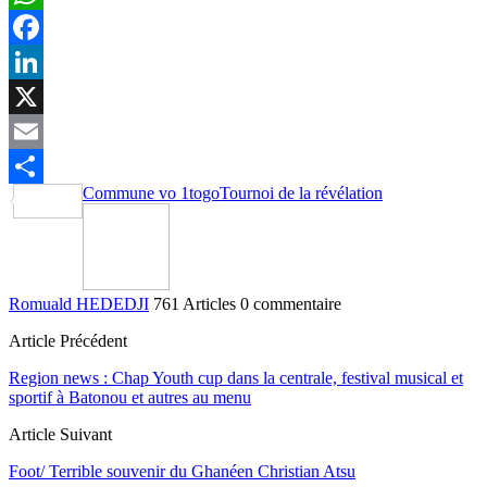
WhatsApp
Facebook
LinkedIn
X
Email
Commune vo 1
togo
Tournoi de la révélation
Partager
Romuald HEDEDJI
761 Articles
0 commentaire
Article Précédent
Region news : Chap Youth cup dans la centrale, festival musical et
sportif à Batonou et autres au menu
Article Suivant
Foot/ Terrible souvenir du Ghanéen Christian Atsu