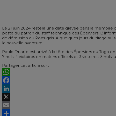
Le 21 juin 2024 restera une date gravée dans la mémoire du 
poste du patron du staff technique des Éperviers. L’ infor
de démission du Portugais. À quelques jours du tirage au s
la nouvelle aventure.
Paulo Duarte est arrivé à la tête des Éperviers du Togo en m
7 nuls, 4 victoires en matchs officiels et 3 victoires, 3 nul
Partager cet article sur :
WhatsApp
Facebook
LinkedIn
X
Email