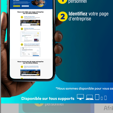
Portugais vient de présenter sa démission à la FTF. A informé