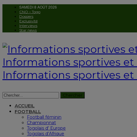
SAMEDI 8 AOÛT 2026
CNO – Togo
Dossiers
Exclusivité
Interviews
Star news
Informations sportives et c
Informations sportives et 
ACCUEIL
FOOTBALL
Football féminin
Championnat
Togolais d’ Europe
Togolais d’Afrique