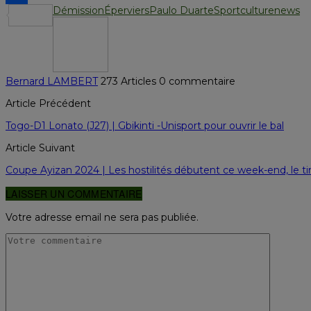
Démission
Éperviers
Paulo Duarte
Sportculturenews
Partager
Bernard LAMBERT
273 Articles
0 commentaire
Article Précédent
Togo-D1 Lonato (J27) | Gbikinti -Unisport pour ouvrir le bal
Article Suivant
Coupe Ayizan 2024 | Les hostilités débutent ce week-end, le t
LAISSER UN COMMENTAIRE
Votre adresse email ne sera pas publiée.