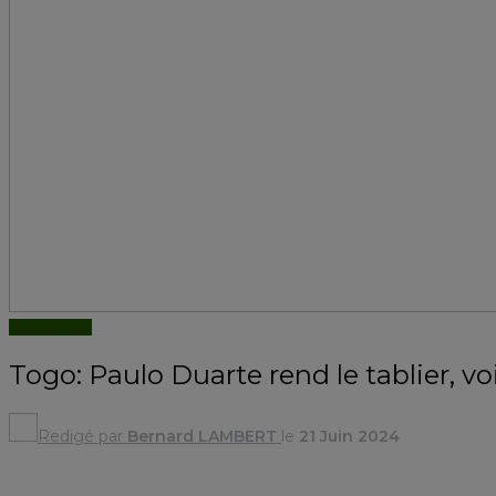
ACTUALITÉS
Togo: Paulo Duarte rend le tablier, voi
Redigé par
Bernard LAMBERT
le
21 Juin 2024