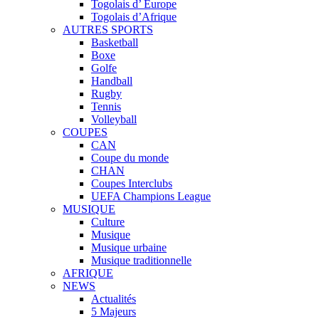
Togolais d’ Europe
Togolais d’Afrique
AUTRES SPORTS
Basketball
Boxe
Golfe
Handball
Rugby
Tennis
Volleyball
COUPES
CAN
Coupe du monde
CHAN
Coupes Interclubs
UEFA Champions League
MUSIQUE
Culture
Musique
Musique urbaine
Musique traditionnelle
AFRIQUE
NEWS
Actualités
5 Majeurs