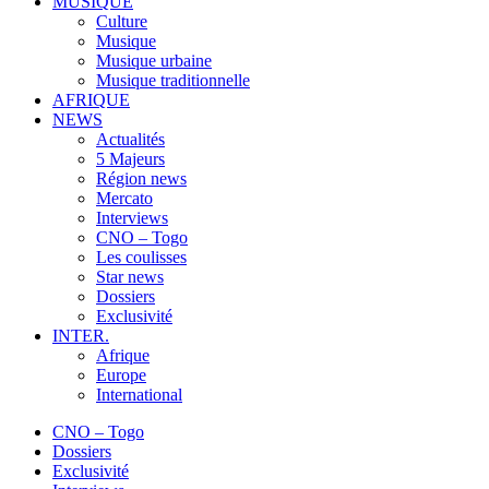
MUSIQUE
Culture
Musique
Musique urbaine
Musique traditionnelle
AFRIQUE
NEWS
Actualités
5 Majeurs
Région news
Mercato
Interviews
CNO – Togo
Les coulisses
Star news
Dossiers
Exclusivité
INTER.
Afrique
Europe
International
CNO – Togo
Dossiers
Exclusivité