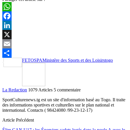
WhatsApp
Facebook
LinkedIn
X
Email
FETOSPA
Ministère des Sports et des Loisirs
togo
Partager
La Redaction
1079 Articles
5 commentaire
SportCulturenews.tg est un site d'information basé au Togo. Il traite
des informations sportives et culturelles sur le plan national et
international. Contacts ( 98424080 /99-23-12-17)
Article Précédent
Élim CAN U17 : les Éperviers cadets logés dans la poule A avec le