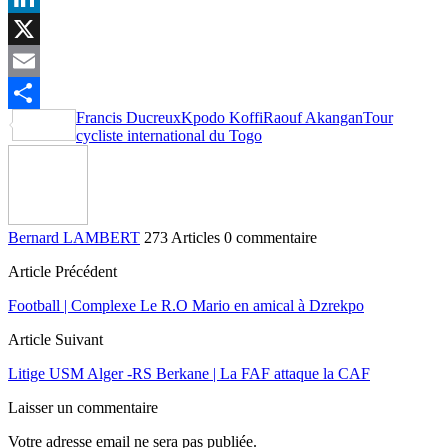
LinkedIn
X
Email
Francis Ducreux
Kpodo Koffi
Raouf Akangan
Tour
Partager
cycliste international du Togo
Bernard LAMBERT
273 Articles
0 commentaire
Article Précédent
Football | Complexe Le R.O Mario en amical à Dzrekpo
Article Suivant
Litige USM Alger -RS Berkane | La FAF attaque la CAF
Laisser un commentaire
Votre adresse email ne sera pas publiée.