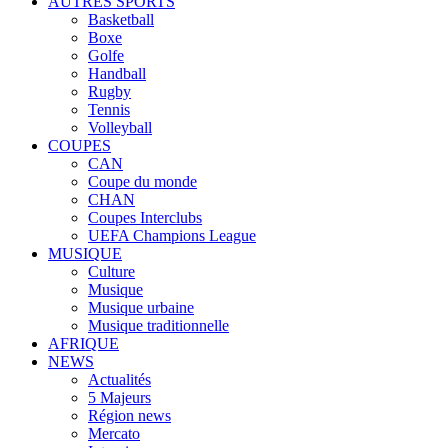
AUTRES SPORTS
Basketball
Boxe
Golfe
Handball
Rugby
Tennis
Volleyball
COUPES
CAN
Coupe du monde
CHAN
Coupes Interclubs
UEFA Champions League
MUSIQUE
Culture
Musique
Musique urbaine
Musique traditionnelle
AFRIQUE
NEWS
Actualités
5 Majeurs
Région news
Mercato