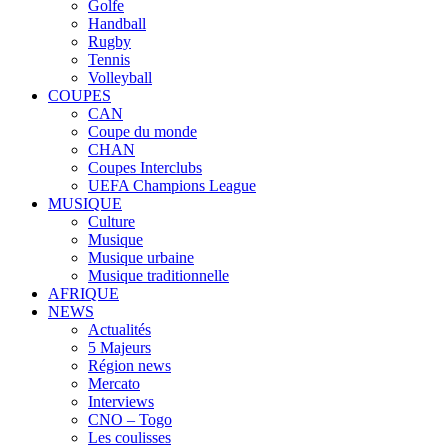
Golfe
Handball
Rugby
Tennis
Volleyball
COUPES
CAN
Coupe du monde
CHAN
Coupes Interclubs
UEFA Champions League
MUSIQUE
Culture
Musique
Musique urbaine
Musique traditionnelle
AFRIQUE
NEWS
Actualités
5 Majeurs
Région news
Mercato
Interviews
CNO – Togo
Les coulisses