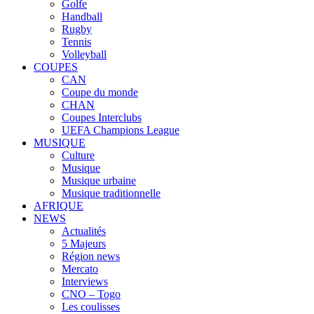
Golfe
Handball
Rugby
Tennis
Volleyball
COUPES
CAN
Coupe du monde
CHAN
Coupes Interclubs
UEFA Champions League
MUSIQUE
Culture
Musique
Musique urbaine
Musique traditionnelle
AFRIQUE
NEWS
Actualités
5 Majeurs
Région news
Mercato
Interviews
CNO – Togo
Les coulisses