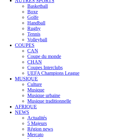
AUTRES SPORTS
Basketball
Boxe
Golfe
Handball
Rugby
Tennis
Volleyball
COUPES
CAN
Coupe du monde
CHAN
Coupes Interclubs
UEFA Champions League
MUSIQUE
Culture
Musique
Musique urbaine
Musique traditionnelle
AFRIQUE
NEWS
Actualités
5 Majeurs
Région news
Mercato