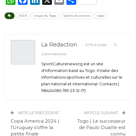
ASCK
coupe du Togo
Sportculturenews
togo
La Redaction
1075 Articles
5
Commentaire
SportCulturenews.tg est un site
d'information basé au Togo. Il traite des
informations sportives et culturelles sur le
plan national et international. Contacts (
98424080 /99-23-12-17)
ARTICLE PRÉCÉDENT
ARTICLE SUIVANT
Copa America 2024 |
Togo | Le successeur
l’Uruguay s’offre la
de Paulo Duarte est
petite finale
connu