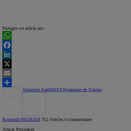
Partager cet article sur :
WhatsApp
Facebook
LinkedIn
X
Email
Aloumon Apélété
D3
Olympique de Vo
togo
Partager
Romuald HEDEDJI
762 Articles
0 commentaire
Article Précédent