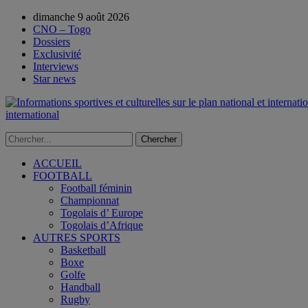
dimanche 9 août 2026
CNO – Togo
Dossiers
Exclusivité
Interviews
Star news
international
ACCUEIL
FOOTBALL
Football féminin
Championnat
Togolais d’ Europe
Togolais d’Afrique
AUTRES SPORTS
Basketball
Boxe
Golfe
Handball
Rugby