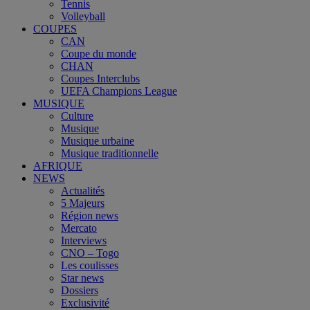
Tennis
Volleyball
COUPES
CAN
Coupe du monde
CHAN
Coupes Interclubs
UEFA Champions League
MUSIQUE
Culture
Musique
Musique urbaine
Musique traditionnelle
AFRIQUE
NEWS
Actualités
5 Majeurs
Région news
Mercato
Interviews
CNO – Togo
Les coulisses
Star news
Dossiers
Exclusivité