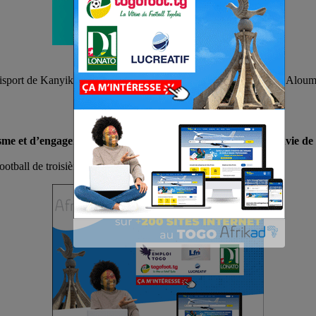
sport de Kanyikopé, Marine nationale FC en tant qu’entraîneur, Aloum
me et d’engagement. Je veux transmettre à mes joueurs l’envie de s
tball de troisième division est reporté à une date ultérieure.