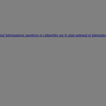
AUTORISATION DE LA HAAC N°0134/HAAC/12-2025/PL/
Informations sportives et culturelles sur le plan national et internatio