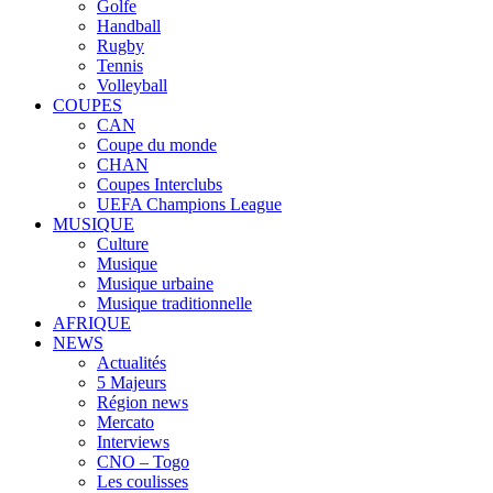
Golfe
Handball
Rugby
Tennis
Volleyball
COUPES
CAN
Coupe du monde
CHAN
Coupes Interclubs
UEFA Champions League
MUSIQUE
Culture
Musique
Musique urbaine
Musique traditionnelle
AFRIQUE
NEWS
Actualités
5 Majeurs
Région news
Mercato
Interviews
CNO – Togo
Les coulisses