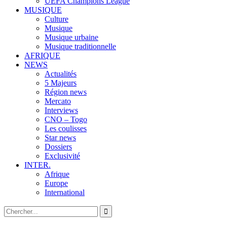
UEFA Champions League
MUSIQUE
Culture
Musique
Musique urbaine
Musique traditionnelle
AFRIQUE
NEWS
Actualités
5 Majeurs
Région news
Mercato
Interviews
CNO – Togo
Les coulisses
Star news
Dossiers
Exclusivité
INTER.
Afrique
Europe
International