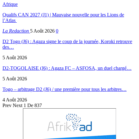
Afrique
Qualifs CAN 2027 (J1) | Mauvaise nouvelle pour les Lions de
l’Atlas
La Redaction
5 Août 2026
0
D2 Togo (J6) : Agaza signe le coup de la journée, Koroki retrouve
des…
5 Août 2026
D2-TOGOLAISE (J6) : Agaza FC – ASFOSA, un duel chargé…
5 Août 2026
Togo – arbitrage D2 (J6) / une première pour tous les arbitres…
4 Août 2026
Prev
Next
1 De 837