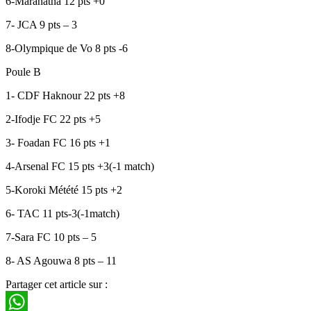
6-Maranatha 12 pts +0
7- JCA 9 pts – 3
8-Olympique de Vo 8 pts -6
Poule B
1- CDF Haknour 22 pts +8
2-Ifodje FC 22 pts +5
3- Foadan FC 16 pts +1
4-Arsenal FC 15 pts +3(-1 match)
5-Koroki Métété 15 pts +2
6- TAC 11 pts-3(-1match)
7-Sara FC 10 pts – 5
8- AS Agouwa 8 pts – 11
Partager cet article sur :