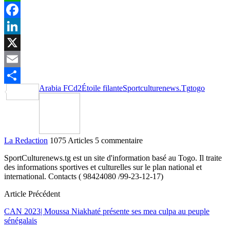
WhatsApp
Facebook
LinkedIn
X
Email
Arabia FC
d2
Étoile filante
Sportculturenews.Tg
togo
Partager
La Redaction
1075 Articles
5 commentaire
SportCulturenews.tg est un site d'information basé au Togo. Il traite
des informations sportives et culturelles sur le plan national et
international. Contacts ( 98424080 /99-23-12-17)
Article Précédent
CAN 2023| Moussa Niakhaté présente ses mea culpa au peuple
sénégalais