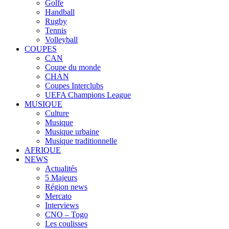
Golfe
Handball
Rugby
Tennis
Volleyball
COUPES
CAN
Coupe du monde
CHAN
Coupes Interclubs
UEFA Champions League
MUSIQUE
Culture
Musique
Musique urbaine
Musique traditionnelle
AFRIQUE
NEWS
Actualités
5 Majeurs
Région news
Mercato
Interviews
CNO – Togo
Les coulisses