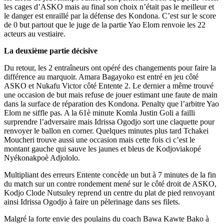
les cages d’ASKO mais au final son choix n’était pas le meilleur et
le danger est enraillé par la défense des Kondona. C’est sur le score
de 0 but partout que le juge de la partie Yao Elom renvoie les 22
acteurs au vestiaire.
La deuxième partie décisive
Du retour, les 2 entraîneurs ont opéré des changements pour faire la
différence au marquoir. Amara Bagayoko est entré en jeu côté
ASKO et Nukafu Victor côté Entente 2. Le dernier a même trouvé
une occasion de but mais refuse de jouer estimant une faute de main
dans la surface de réparation des Kondona. Penalty que l’arbitre Yao
Elom ne siffle pas. A la 61è minute Komla Justin Goli a failli
surprendre l’adversaire mais Idrissa Ogodjo sort une claquette pour
renvoyer le ballon en corner. Quelques minutes plus tard Tchakei
Moucheri trouve aussi une occasion mais cette fois ci c’est le
montant gauche qui sauve les jaunes et bleus de Kodjoviakopé
Nyékonakpoè Adjololo.
Multipliant des erreurs Entente concède un but à 7 minutes de la fin
du match sur un contre rondement mené sur le côté droit de ASKO,
Kodjo Clode Nutsuley reprend un centre du plat de pied renvoyant
ainsi Idrissa Ogodjo à faire un pèlerinage dans ses filets.
Malgré la forte envie des poulains du coach Bawa Kawte Bako à