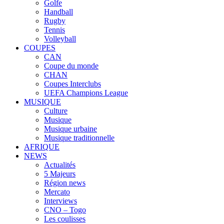
Golfe
Handball
Rugby
Tennis
Volleyball
COUPES
CAN
Coupe du monde
CHAN
Coupes Interclubs
UEFA Champions League
MUSIQUE
Culture
Musique
Musique urbaine
Musique traditionnelle
AFRIQUE
NEWS
Actualités
5 Majeurs
Région news
Mercato
Interviews
CNO – Togo
Les coulisses