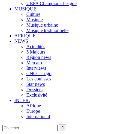
UEFA Champions League
MUSIQUE
Culture
Musique
Musique urbaine
Musique traditionnelle
AFRIQUE
NEWS
Actualités
5 Majeurs
Région news
Mercato
Interviews
CNO – Togo
Les coulisses
Star news
Dossiers
Exclusivité
INTER.
Afrique
Europe
International