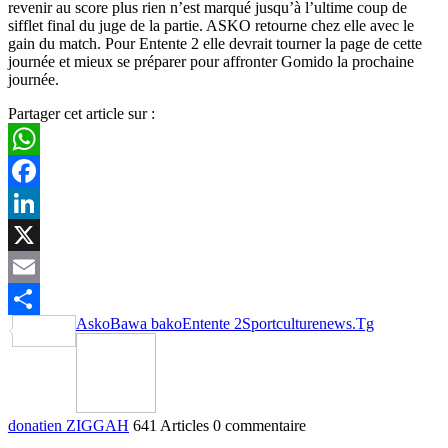
revenir au score plus rien n’est marqué jusqu’à l’ultime coup de
sifflet final du juge de la partie. ASKO retourne chez elle avec le
gain du match. Pour Entente 2 elle devrait tourner la page de cette
journée et mieux se préparer pour affronter Gomido la prochaine
journée.
Partager cet article sur :
WhatsApp
Facebook
LinkedIn
X
Email
Asko
Bawa bako
Entente 2
Sportculturenews.Tg
Partager
donatien ZIGGAH
641 Articles
0 commentaire