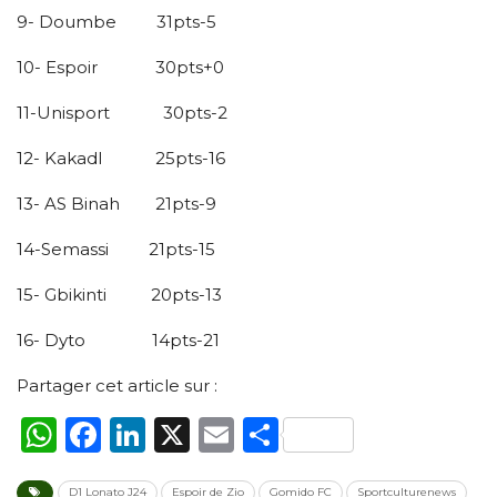
9- Doumbe 31pts-5
10- Espoir 30pts+0
11-Unisport 30pts-2
12- Kakadl 25pts-16
13- AS Binah 21pts-9
14-Semassi 21pts-15
15- Gbikinti 20pts-13
16- Dyto 14pts-21
Partager cet article sur :
WhatsApp
Facebook
LinkedIn
X
Email
Partager
D1 Lonato J24
Espoir de Zio
Gomido FC
Sportculturenews