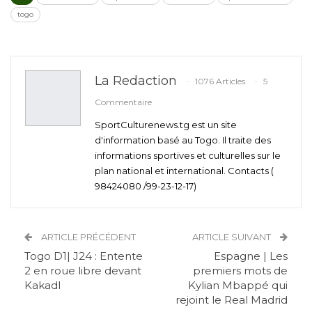
togo
La Redaction
1076 Articles
5
Commentaire
SportCulturenews.tg est un site
d'information basé au Togo. Il traite des
informations sportives et culturelles sur le
plan national et international. Contacts (
98424080 /99-23-12-17)
ARTICLE PRÉCÉDENT
ARTICLE SUIVANT
Togo D1| J24 : Entente
Espagne | Les
2 en roue libre devant
premiers mots de
Kakadl
Kylian Mbappé qui
rejoint le Real Madrid