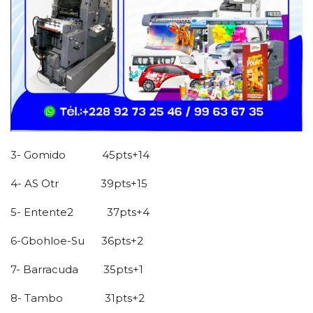
3- Gomido 45pts+14
4- AS Otr 39pts+15
5- Entente2 37pts+4
6-Gbohloe-Su 36pts+2
7- Barracuda 35pts+1
8- Tambo 31pts+2