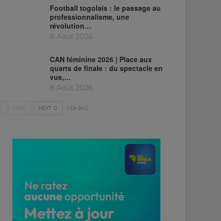
Football togolais : le passage au
professionnalisme, une
révolution…
8 Août 2026
CAN féminine 2026 | Place aux
quarts de finale : du spectacle en
vue,…
8 Août 2026
PREV
NEXT
1 De 842