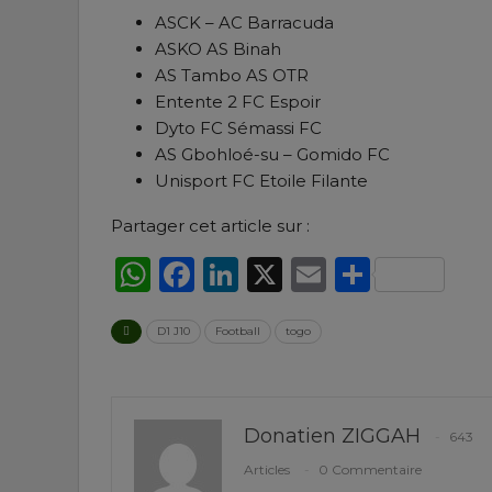
ASCK – AC Barracuda
ASKO AS Binah
AS Tambo AS OTR
Entente 2 FC Espoir
Dyto FC Sémassi FC
AS Gbohloé-su – Gomido FC
Unisport FC Etoile Filante
Partager cet article sur :
WhatsApp
Facebook
LinkedIn
X
Email
Partag
D1 J10
Football
togo
Donatien ZIGGAH
643
Articles
0 Commentaire