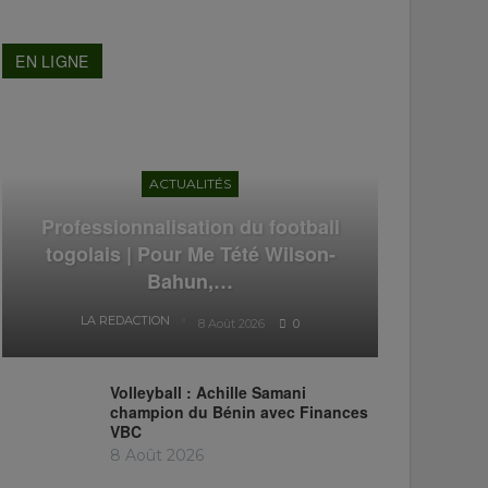
EN LIGNE
ACTUALITÉS
Professionnalisation du football
togolais | Pour Me Tété Wilson-
Bahun,…
LA REDACTION
8 Août 2026
0
Volleyball : Achille Samani
champion du Bénin avec Finances
VBC
8 Août 2026