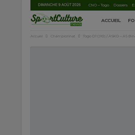
DIMANCHE 9 AOÛT 2026
CNO – Togo
Dossiers
E
ACCUEIL
FO
Accueil
Championnat
Togo D1 (J10) / ASKO – AS Bin