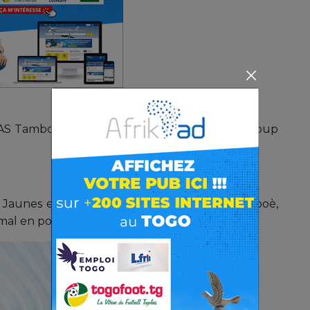
AS Tambo locale et AS OTR, qui a respiré un coup
 Jaunes et Bleus de Kodjoviakopé, Nyékonakpoè,
mal en point, au municipal de Lomé.