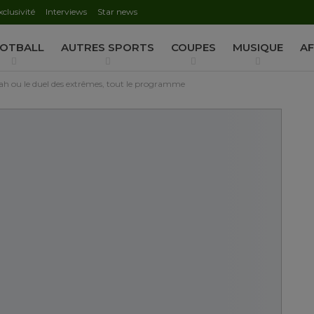
xclusivité
Interviews
Star news
AUTORISATION DE LA HAAC N°0134/HAAC/12-2025/PL/
OTBALL
AUTRES SPORTS
COUPES
MUSIQUE
AF
ah ou le duel des extrêmes, tout le programme