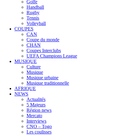
Golfe
Handball
Rugby
Tennis
Volleyball
COUPES
CAN
Coupe du monde
CHAN
Coupes Interclubs
UEFA Champions League
MUSIQUE
Culture
Musique
Musique urbaine
Musique traditionnelle
AFRIQUE
NEWS
Actualités
5 Majeurs
Région news
Mercato
Interviews
CNO – Togo
Les coulisses