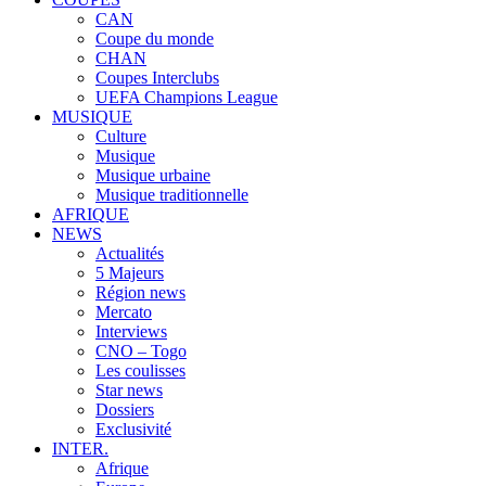
CAN
Coupe du monde
CHAN
Coupes Interclubs
UEFA Champions League
MUSIQUE
Culture
Musique
Musique urbaine
Musique traditionnelle
AFRIQUE
NEWS
Actualités
5 Majeurs
Région news
Mercato
Interviews
CNO – Togo
Les coulisses
Star news
Dossiers
Exclusivité
INTER.
Afrique