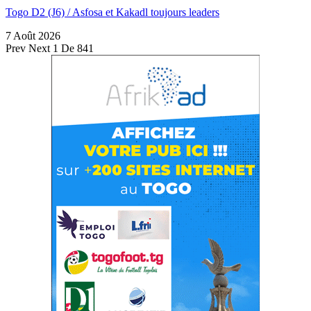
Togo D2 (J6) / Asfosa et Kakadl toujours leaders
7 Août 2026
Prev
Next
1 De 841