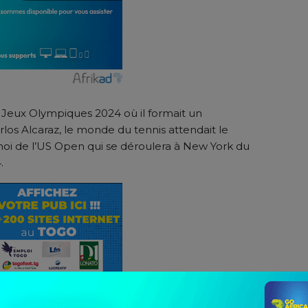
x Jeux Olympiques 2024 où il formait un
os Alcaraz, le monde du tennis attendait le
noi de l’US Open qui se déroulera à New York du
.