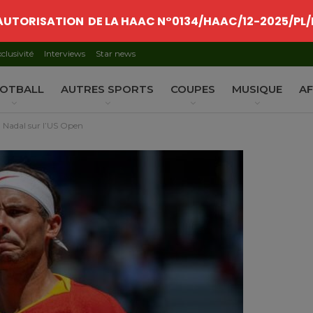
AUTORISATION DE LA HAAC N°0134/HAAC/12-2025/PL/
clusivité
Interviews
Star news
OTBALL
AUTRES SPORTS
COUPES
MUSIQUE
AF
l Nadal sur l’US Open