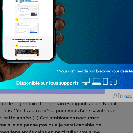
X que le légendaire tennisman espagnol Rafael Nadal
tous. J’écris aujourd’hui pour vous faire savoir que
 de cette année (…) Ces ambiances nocturnes
ais je ne pense pas que je serai capable de
mes fans américains en particulier, vous me