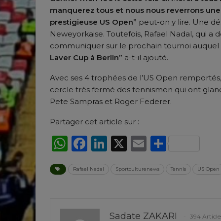
manquerez tous et nous nous reverrons une a
prestigieuse US Open”
peut-on y lire. Une dé
Neweyorkaise. Toutefois, Rafael Nadal, qui a
communiquer sur le prochain tournoi auquel 
Laver Cup à Berlin”
a-t-il ajouté.
Avec ses 4 trophées de l’US Open remportés, 
cercle très fermé des tennismen qui ont glané
Pete Sampras et Roger Federer.
Partager cet article sur :
WhatsApp
Facebook
LinkedIn
X
Email
Partag
Rafael Nadal
Sportculturenews
Tennis
US Open
Sadate ZAKARI
394 Article