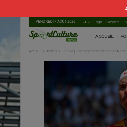
VENDREDI 7 AOÛT 2026
CNO – Togo
Dossiers
Ex
ACCUEIL
FO
Accueil
Tennis
Tennis | L’annonce fracassante de Rafae