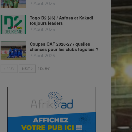
7 Août 2026
Togo D2 (J6) / Asfosa et Kakadl
toujours leaders
7 Août 2026
Coupes CAF 2026-27 / quelles
chances pour les clubs togolais ?
7 Août 2026
PREV
NEXT
1 De 841