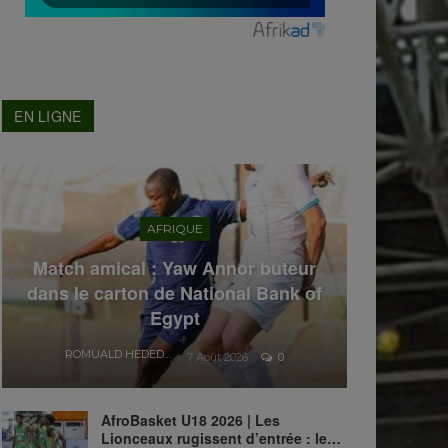
EN LIGNE
AFRIQUE
Match amical : Yaw Annor buteur
dans le carton de National Bank of
Egypt
ROMUALD HEDEDJI
7 Août 2026
0
AfroBasket U18 2026 | Les
Lionceaux rugissent d’entrée : le…