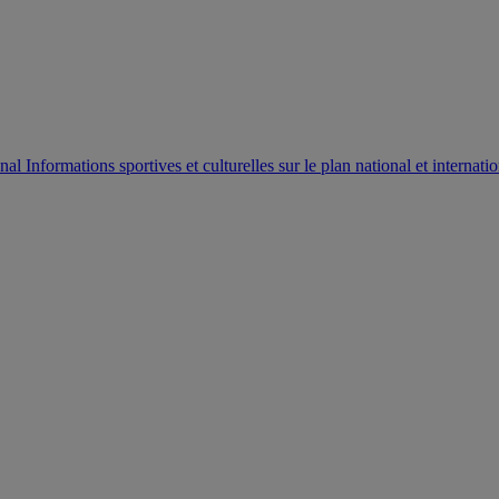
AUTORISATION DE LA HAAC N°0134/HAAC/12-2025/PL/
Informations sportives et culturelles sur le plan national et internatio