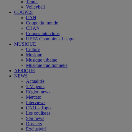
Tennis
Volleyball
COUPES
CAN
Coupe du monde
CHAN
Coupes Interclubs
UEFA Champions League
MUSIQUE
Culture
Musique
Musique urbaine
Musique traditionnelle
AFRIQUE
NEWS
Actualités
5 Majeurs
Région news
Mercato
Interviews
CNO – Togo
Les coulisses
Star news
Dossiers
Exclusivité