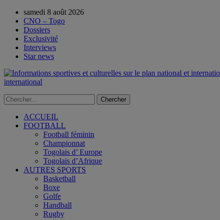
samedi 8 août 2026
CNO – Togo
Dossiers
Exclusivité
Interviews
Star news
international
ACCUEIL
FOOTBALL
Football féminin
Championnat
Togolais d’ Europe
Togolais d’Afrique
AUTRES SPORTS
Basketball
Boxe
Golfe
Handball
Rugby