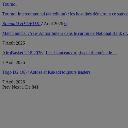
Tournoi
Tournoi Intercommunal (4e édition) : les hostilités démarrent ce samed
Romuald HEDEDJI
7 Août 2026
0
Match amical : Yaw Annor buteur dans le carton de National Bank o
7 Août 2026
AfroBasket U18 2026 | Les Lionceaux rugissent d’entrée : le…
7 Août 2026
Togo D2 (J6) / Asfosa et Kakadl toujours leaders
7 Août 2026
Prev
Next
1 De 841