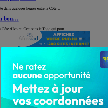
ute dans quelques heures entre la Côte
…
un bon…
 Côte d'Ivoire. Ceci sans le Togo qui pour
…