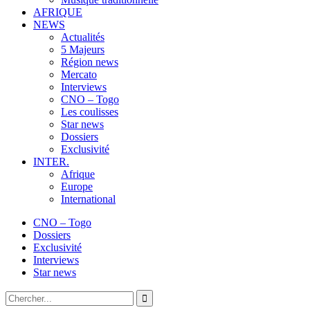
AFRIQUE
NEWS
Actualités
5 Majeurs
Région news
Mercato
Interviews
CNO – Togo
Les coulisses
Star news
Dossiers
Exclusivité
INTER.
Afrique
Europe
International
CNO – Togo
Dossiers
Exclusivité
Interviews
Star news