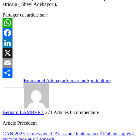
africain ( Sheyi Adebayor ).
Partager cet article sur :
WhatsApp
Facebook
LinkedIn
X
Email
Emmanuel Adebayor
Samaritain
Sportculture
Partager
Bernard LAMBERT
271 Articles
0 commentaire
Article Précédent
CAN 2023: le message d’ Alassane Ouattara aux Éléphants après la
victoire face aux Léopards