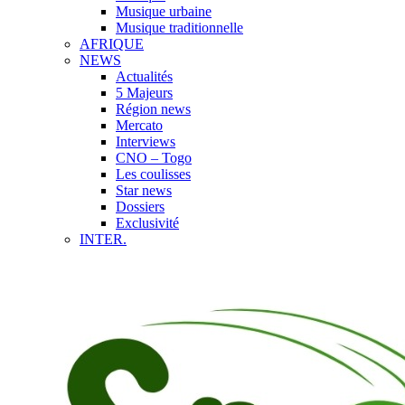
Musique urbaine
Musique traditionnelle
AFRIQUE
NEWS
Actualités
5 Majeurs
Région news
Mercato
Interviews
CNO – Togo
Les coulisses
Star news
Dossiers
Exclusivité
INTER.
Afrique
Europe
International