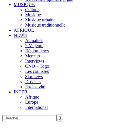
MUSIQUE
Culture
Musique
Musique urbaine
Musique traditionnelle
AFRIQUE
NEWS
Actualités
5 Majeurs
Région news
Mercato
Interviews
CNO – Togo
Les coulisses
Star news
Dossiers
Exclusivité
INTER.
Afrique
Europe
International