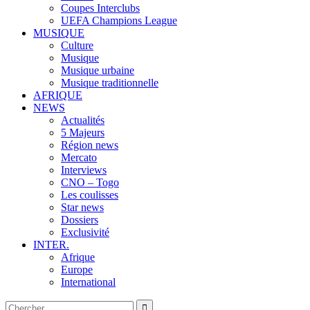
Coupes Interclubs
UEFA Champions League
MUSIQUE
Culture
Musique
Musique urbaine
Musique traditionnelle
AFRIQUE
NEWS
Actualités
5 Majeurs
Région news
Mercato
Interviews
CNO – Togo
Les coulisses
Star news
Dossiers
Exclusivité
INTER.
Afrique
Europe
International