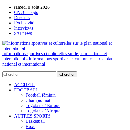
AUTORISATION DE LA HAAC N°0134/HAAC/12-
samedi 8 août 2026
2025/PL/P
CNO – Togo
Dossiers
Exclusivité
Interviews
Star news
Informations sportives et culturelles sur le plan national et
international - Informations sportives et culturelles sur le plan
national et international
ACCUEIL
FOOTBALL
Football féminin
Championnat
Togolais d’ Europe
Togolais d’Afrique
AUTRES SPORTS
Basketball
Boxe