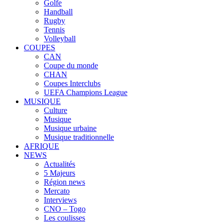
Golfe
Handball
Rugby
Tennis
Volleyball
COUPES
CAN
Coupe du monde
CHAN
Coupes Interclubs
UEFA Champions League
MUSIQUE
Culture
Musique
Musique urbaine
Musique traditionnelle
AFRIQUE
NEWS
Actualités
5 Majeurs
Région news
Mercato
Interviews
CNO – Togo
Les coulisses