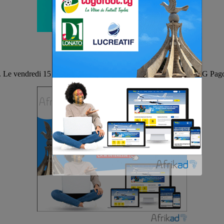
 Le vendredi 15 mars sur , le CEG Kétao (sur son terrain) et CEG Pagoud