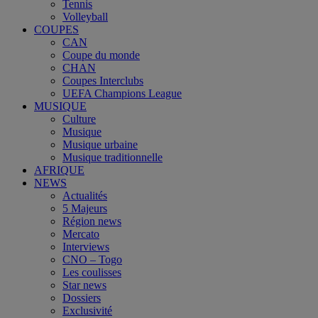
Tennis
Volleyball
COUPES
CAN
Coupe du monde
CHAN
Coupes Interclubs
UEFA Champions League
MUSIQUE
Culture
Musique
Musique urbaine
Musique traditionnelle
AFRIQUE
NEWS
Actualités
5 Majeurs
Région news
Mercato
Interviews
CNO – Togo
Les coulisses
Star news
Dossiers
Exclusivité