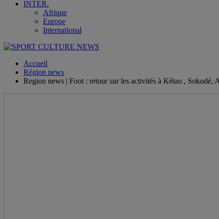
INTER.
Afrique
Europe
International
Accueil
Région news
Region news | Foot : retour sur les activités à Kétao , Sokod