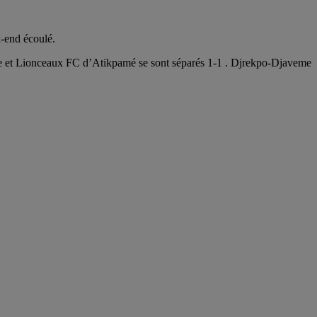
k-end écoulé.
 et Lionceaux FC d’Atikpamé se sont séparés 1-1 . Djrekpo-Djaveme