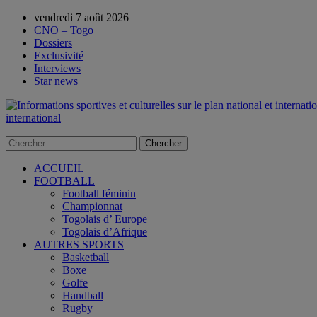
vendredi 7 août 2026
CNO – Togo
Dossiers
Exclusivité
Interviews
Star news
international
ACCUEIL
FOOTBALL
Football féminin
Championnat
Togolais d’ Europe
Togolais d’Afrique
AUTRES SPORTS
Basketball
Boxe
Golfe
Handball
Rugby