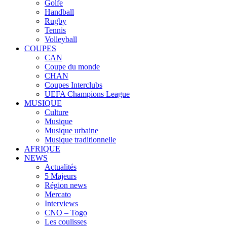
Golfe
Handball
Rugby
Tennis
Volleyball
COUPES
CAN
Coupe du monde
CHAN
Coupes Interclubs
UEFA Champions League
MUSIQUE
Culture
Musique
Musique urbaine
Musique traditionnelle
AFRIQUE
NEWS
Actualités
5 Majeurs
Région news
Mercato
Interviews
CNO – Togo
Les coulisses