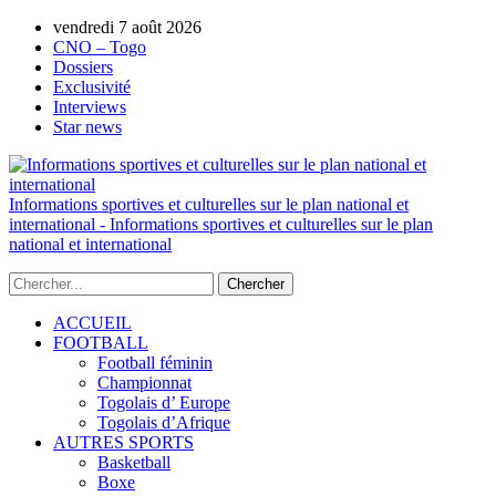
AUTORISATION DE LA HAAC N°0134/HAAC/12-
vendredi 7 août 2026
2025/PL/P
CNO – Togo
Dossiers
Exclusivité
Interviews
Star news
Informations sportives et culturelles sur le plan national et
international - Informations sportives et culturelles sur le plan
national et international
ACCUEIL
FOOTBALL
Football féminin
Championnat
Togolais d’ Europe
Togolais d’Afrique
AUTRES SPORTS
Basketball
Boxe