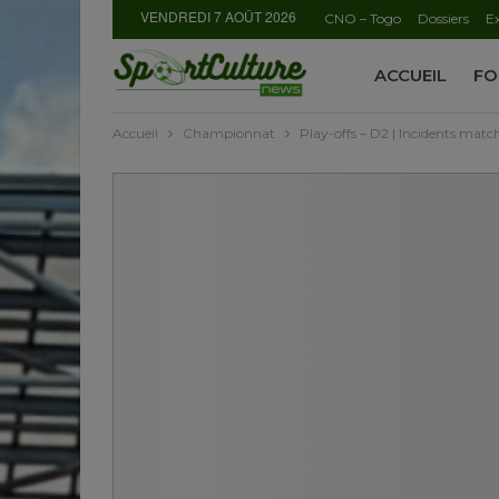
VENDREDI 7 AOÛT 2026
CNO – Togo
Dossiers
Ex
ACCUEIL
FO
Accueil
Championnat
Play-offs – D2 | Incidents matc