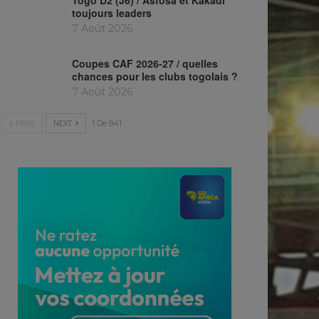
Togo D2 (J6) / Asfosa et Kakadl
toujours leaders
7 Août 2026
Coupes CAF 2026-27 / quelles
chances pour les clubs togolais ?
7 Août 2026
PREV
NEXT
1 De 841