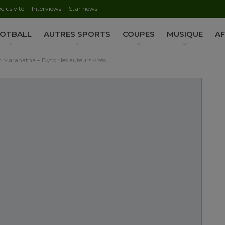
clusivité
Interviews
Star news
AUTORISATION DE LA HAAC N°0134/HAAC/12-2025/PL/
OTBALL
AUTRES SPORTS
COUPES
MUSIQUE
AF
h Maranatha – Dyto : les auteurs visés