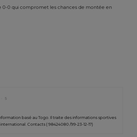
l de 0-0 qui compromet les chances de montée en
er
5
nformation basé au Togo. Il traite des informations sportives
t international. Contacts ( 98424080 /99-23-12-17)