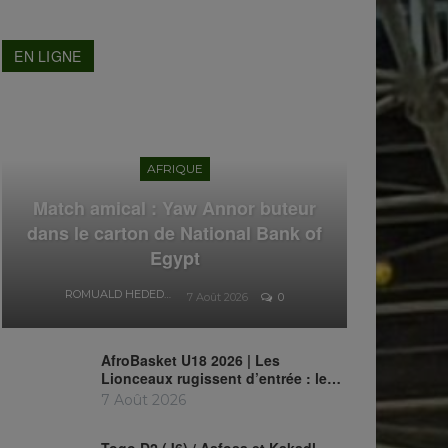
EN LIGNE
AFRIQUE
Match amical : Yaw Annor buteur
dans le carton de National Bank of
Egypt
ROMUALD HEDEDJI
7 Août 2026
0
AfroBasket U18 2026 | Les
Lionceaux rugissent d’entrée : le…
7 Août 2026