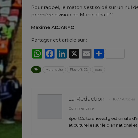
Pour rappel, le match s’est soldé sur un nu
première division de Maranatha FC.
Maxime ADJANYO
Partager cet article sur :
WhatsApp
Facebook
LinkedIn
X
Email
Partag
Maranatha
Play-offs D2
togo
La Redaction
1077 Articles
Commentaire
SportCulturenews.tg est un site d'i
et culturelles sur le plan national e