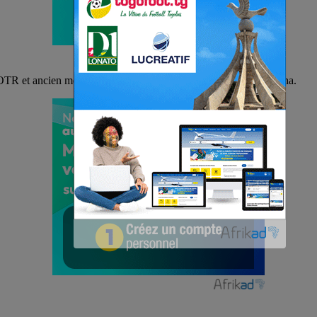
 OTR et ancien membre de la FTVB. Il s’agit de Corneille Kpatcha.