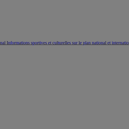
AUTORISATION DE LA HAAC N°0134/HAAC/12-2025/PL/
Informations sportives et culturelles sur le plan national et internatio