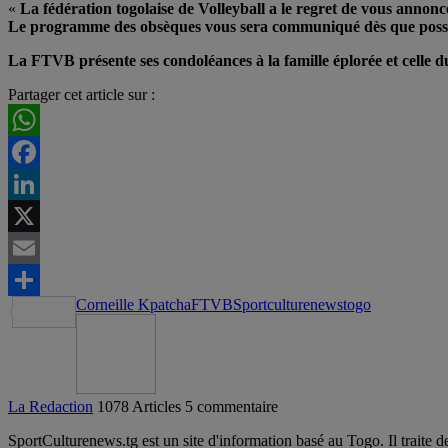
«
La fédération togolaise de Volleyball a le regret de vous anno
Le programme des obsèques vous sera communiqué dès que possi
La FTVB présente ses condoléances à la famille éplorée et celle d
Partager cet article sur :
WhatsApp
Facebook
LinkedIn
X
Email
Corneille Kpatcha
FTVB
Sportculturenews
togo
Partager
La Redaction
1078 Articles
5 commentaire
SportCulturenews.tg est un site d'information basé au Togo. Il traite d