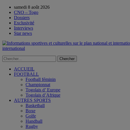
samedi 8 août 2026
CNO – Togo
Dossiers
Exclusivité
Interviews
Star news
international
ACCUEIL
FOOTBALL
Football féminin
Championnat
Togolais d’ Europe
Togolais d’Afrique
AUTRES SPORTS
Basketball
Boxe
Golfe
Handball
Rugby