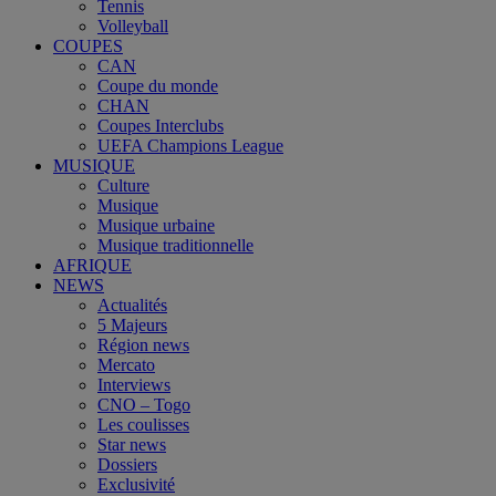
Tennis
Volleyball
COUPES
CAN
Coupe du monde
CHAN
Coupes Interclubs
UEFA Champions League
MUSIQUE
Culture
Musique
Musique urbaine
Musique traditionnelle
AFRIQUE
NEWS
Actualités
5 Majeurs
Région news
Mercato
Interviews
CNO – Togo
Les coulisses
Star news
Dossiers
Exclusivité