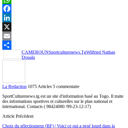
WhatsApp
Facebook
LinkedIn
X
Email
CAMEROUN
Sportculturenews.Tg
Wilfried Nathan
Partager
Douala
La Redaction
1075 Articles
5 commentaire
SportCulturenews.tg est un site d'information basé au Togo. Il traite
des informations sportives et culturelles sur le plan national et
international. Contacts ( 98424080 /99-23-12-17)
Article Précédent
Choix du sélectionneur (BF) | Voici ce qui a pesé lourd dans la