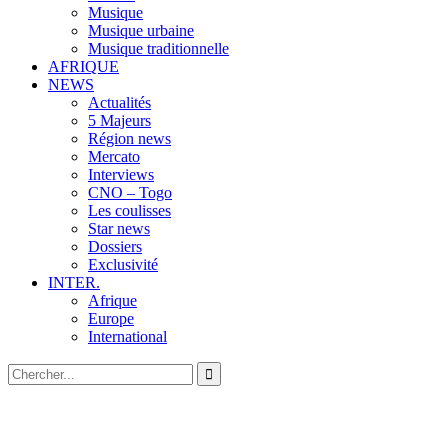
Musique
Musique urbaine
Musique traditionnelle
AFRIQUE
NEWS
Actualités
5 Majeurs
Région news
Mercato
Interviews
CNO – Togo
Les coulisses
Star news
Dossiers
Exclusivité
INTER.
Afrique
Europe
International