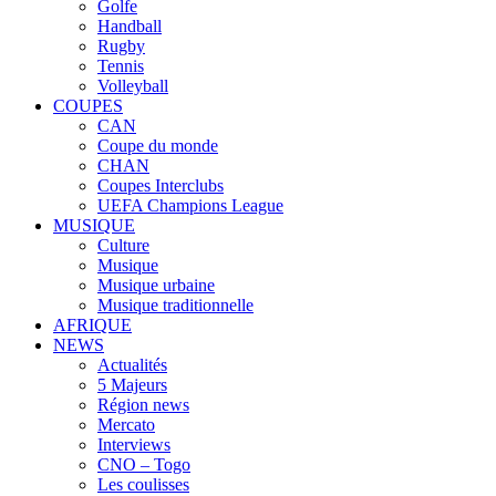
Golfe
Handball
Rugby
Tennis
Volleyball
COUPES
CAN
Coupe du monde
CHAN
Coupes Interclubs
UEFA Champions League
MUSIQUE
Culture
Musique
Musique urbaine
Musique traditionnelle
AFRIQUE
NEWS
Actualités
5 Majeurs
Région news
Mercato
Interviews
CNO – Togo
Les coulisses