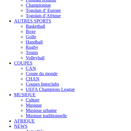
Championnat
Togolais d’ Europe
Togolais d’Afrique
AUTRES SPORTS
Basketball
Boxe
Golfe
Handball
Rugby
Tennis
Volleyball
COUPES
CAN
Coupe du monde
CHAN
Coupes Interclubs
UEFA Champions League
MUSIQUE
Culture
Musique
Musique urbaine
Musique traditionnelle
AFRIQUE
NEWS