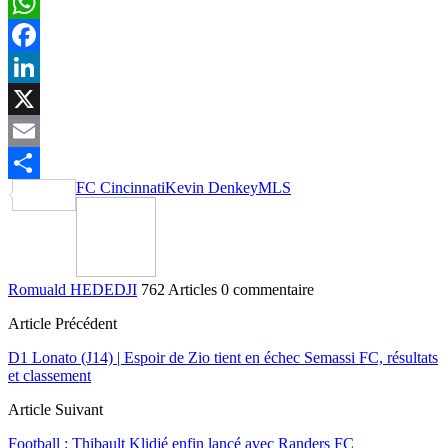
WhatsApp
Facebook
LinkedIn
X
Email
FC Cincinnati
Kevin Denkey
MLS
Partager
Romuald HEDEDJI
762 Articles
0 commentaire
Article Précédent
D1 Lonato (J14) | Espoir de Zio tient en échec Semassi FC, résultats
et classement
Article Suivant
Football : Thibault Klidjé enfin lancé avec Randers FC