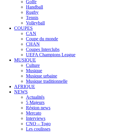
Golfe
Handball
Rugby
Tennis
Volleyball
COUPES
CAN
Coupe du monde
CHAN
Coupes Interclubs
UEFA Champions League
MUSIQUE
Culture
Musique
Musique urbaine
Musique traditionnelle
AFRIQUE
NEWS
Actualités
5 Majeurs
Région news
Mercato
Interviews
CNO – Togo
Les coulisses