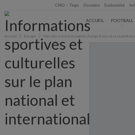
vendredi 7 août 2026
CNO – Togo
Dossiers
Exclusivité
In
ACCUEIL
FOOTBALL
Accueil
Europe
Mercato: Lorenz Assignon change d’avis et va en prêt en