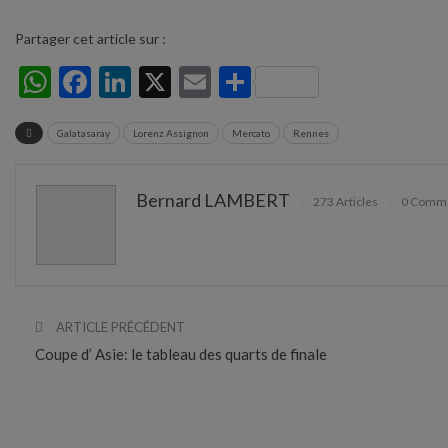
Partager cet article sur :
WhatsApp
Facebook
LinkedIn
X
Email
Partager
Galatasaray
Lorenz Assignon
Mercato
Rennes
Bernard LAMBERT
273 Articles
0 Comme
ARTICLE PRÉCÉDENT
Coupe d’ Asie: le tableau des quarts de finale
LAISSER UN COMMENTAIRE