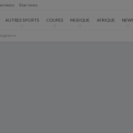
terviews
Star news
AUTORISATION DE LA HAAC N°0134/HAAC/12-2025/PL/
AUTRES SPORTS
COUPES
MUSIQUE
AFRIQUE
NEW
 Angleterre