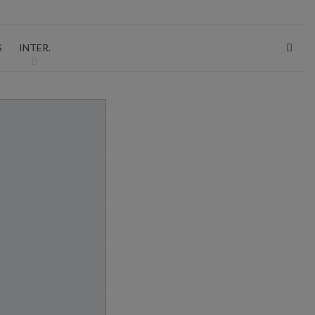
P
S
INTER.