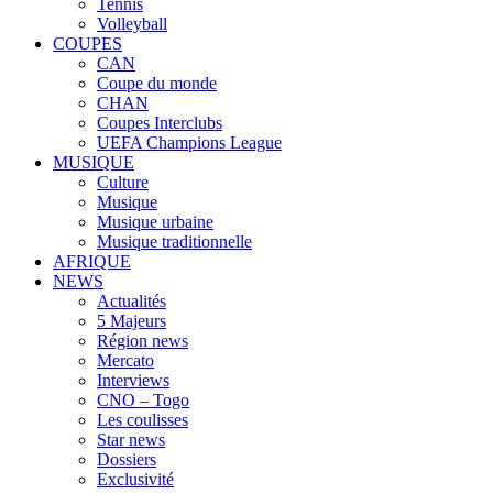
Tennis
Volleyball
COUPES
CAN
Coupe du monde
CHAN
Coupes Interclubs
UEFA Champions League
MUSIQUE
Culture
Musique
Musique urbaine
Musique traditionnelle
AFRIQUE
NEWS
Actualités
5 Majeurs
Région news
Mercato
Interviews
CNO – Togo
Les coulisses
Star news
Dossiers
Exclusivité