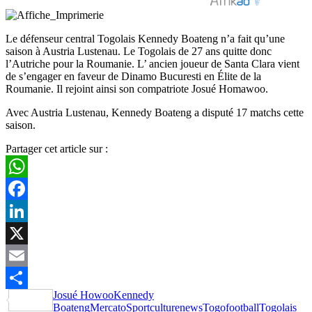
Le défenseur central Togolais Kennedy Boateng n’a fait qu’une
saison à Austria Lustenau. Le Togolais de 27 ans quitte donc
l’Autriche pour la Roumanie. L’ ancien joueur de Santa Clara vient
de s’engager en faveur de Dinamo Bucuresti en Élite de la
Roumanie. Il rejoint ainsi son compatriote Josué Homawoo.
Avec Austria Lustenau, Kennedy Boateng a disputé 17 matchs cette
saison.
Partager cet article sur :
WhatsApp
Facebook
LinkedIn
X
Email
Josué Howoo
Kennedy
Partager
Boateng
Mercato
Sportculturenews
Togofootball
Togolais