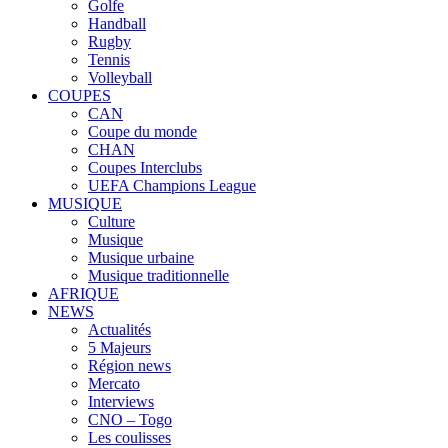
Golfe
Handball
Rugby
Tennis
Volleyball
COUPES
CAN
Coupe du monde
CHAN
Coupes Interclubs
UEFA Champions League
MUSIQUE
Culture
Musique
Musique urbaine
Musique traditionnelle
AFRIQUE
NEWS
Actualités
5 Majeurs
Région news
Mercato
Interviews
CNO – Togo
Les coulisses