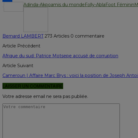
Adinda-Akpo
amis du monde
Folly-Abla
Foot Féminin
M
Partager
Bernard LAMBERT
273 Articles
0 commentaire
Article Précédent
Afrique du sud: Patrice Motsepe accusé de corruption
Article Suivant
Cameroun | Affaire Marc Brys : voici la position de Joseph Antoi
LAISSER UN COMMENTAIRE
Votre adresse email ne sera pas publiée.