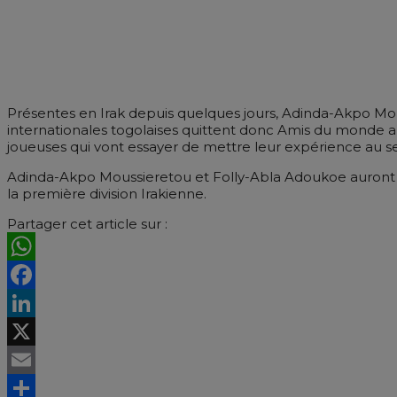
Présentes en Irak depuis quelques jours, Adinda-Akpo Mous
internationales togolaises quittent donc Amis du monde a
joueuses qui vont essayer de mettre leur expérience au se
Adinda-Akpo Moussieretou et Folly-Abla Adoukoe auront l’
la première division Irakienne.
Partager cet article sur :
WhatsApp
Facebook
LinkedIn
X
Email