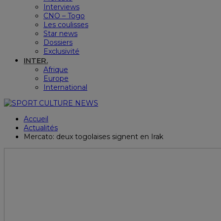
Interviews
CNO – Togo
Les coulisses
Star news
Dossiers
Exclusivité
INTER.
Afrique
Europe
International
Accueil
Actualités
Mercato: deux togolaises signent en Irak