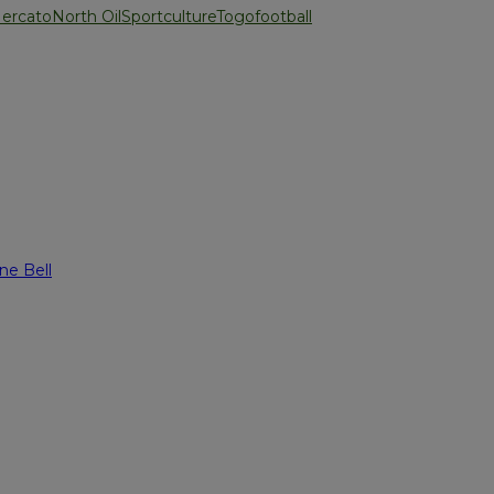
ercato
North Oil
Sportculture
Togofootball
ne Bell