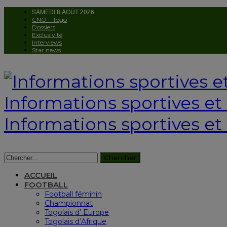
SAMEDI 8 AOÛT 2026
CNO – Togo
Dossiers
Exclusivité
Interviews
Star news
Informations sportives et c
Informations sportives et 
ACCUEIL
FOOTBALL
Football féminin
Championnat
Togolais d’ Europe
Togolais d’Afrique