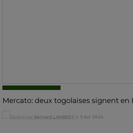
ACTUALITÉS
FOOTBALL FÉMININ
Mercato: deux togolaises signent en 
Redigé par
Bernard LAMBERT
le
5 Avr 2024