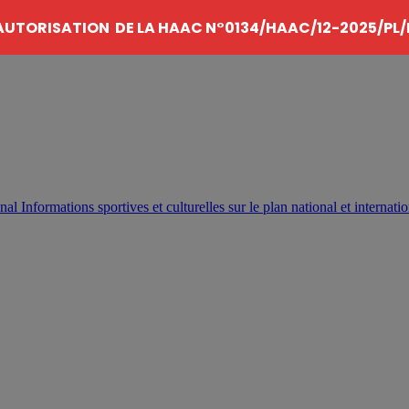
AUTORISATION DE LA HAAC N°0134/HAAC/12-2025/PL/
Informations sportives et culturelles sur le plan national et internatio