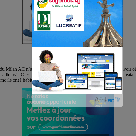
t du Milan AC n’a pas hésité avant de répondre à la question de savoir où 
 ailleurs”. C’est donc un coup de froid sur la piste conduisant le lusitan
e ils ont l’habitude de le faire.