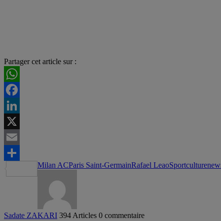
Partager cet article sur :
WhatsApp
Facebook
LinkedIn
X
Email
Milan AC
Paris Saint-Germain
Rafael Leao
Sportculturenew
Partager
Sadate ZAKARI
394 Articles
0 commentaire