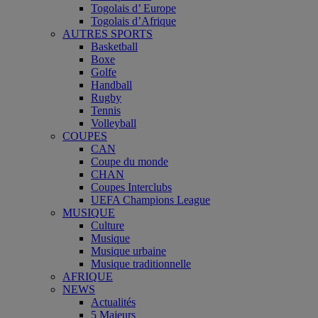
Togolais d’ Europe
Togolais d’Afrique
AUTRES SPORTS
Basketball
Boxe
Golfe
Handball
Rugby
Tennis
Volleyball
COUPES
CAN
Coupe du monde
CHAN
Coupes Interclubs
UEFA Champions League
MUSIQUE
Culture
Musique
Musique urbaine
Musique traditionnelle
AFRIQUE
NEWS
Actualités
5 Majeurs