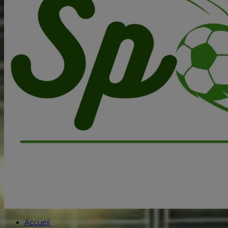
Accueil