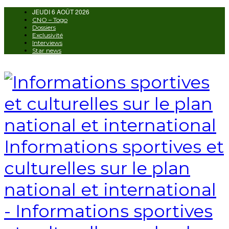
JEUDI 6 AOÛT 2026
AUTORISATION DE LA HAAC N°0134/H
CNO – Togo
Dossiers
Exclusivité
Interviews
Star news
Informations sportives et
culturelles sur le plan
national et international
- Informations sportives