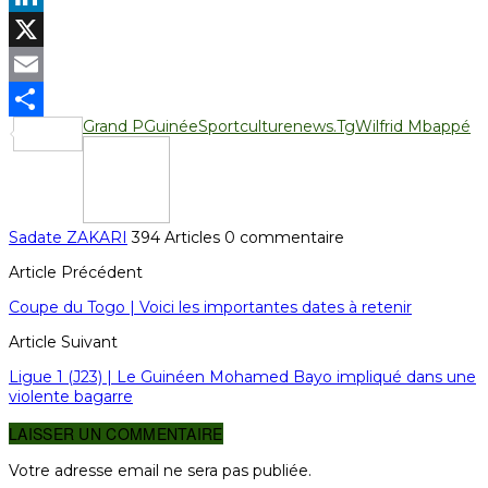
LinkedIn
X
Email
Grand P
Guinée
Sportculturenews.Tg
Wilfrid Mbappé
Partager
Sadate ZAKARI
394 Articles
0 commentaire
Article Précédent
Coupe du Togo | Voici les importantes dates à retenir
Article Suivant
Ligue 1 (J23) | Le Guinéen Mohamed Bayo impliqué dans une
violente bagarre
LAISSER UN COMMENTAIRE
Votre adresse email ne sera pas publiée.