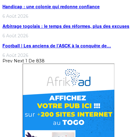
Handicap : une colonie qui redonne confiance
6 Août 2026
Arbitrage togolais : le temps des réformes, plus des excuses
6 Août 2026
Football | Les anciens de l’ASCK à la conquête de…
6 Août 2026
Prev
Next
1 De 838