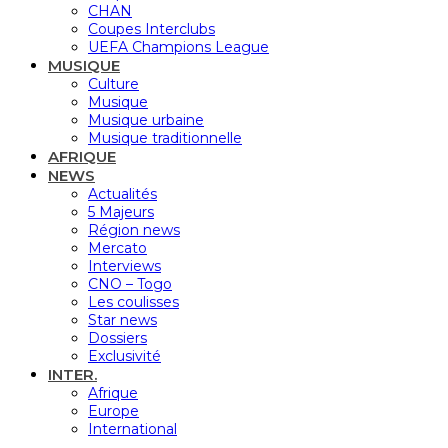
CHAN
Coupes Interclubs
UEFA Champions League
MUSIQUE
Culture
Musique
Musique urbaine
Musique traditionnelle
AFRIQUE
NEWS
Actualités
5 Majeurs
Région news
Mercato
Interviews
CNO – Togo
Les coulisses
Star news
Dossiers
Exclusivité
INTER.
Afrique
Europe
International