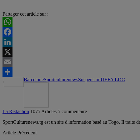
Partager cet article sur :
WhatsApp
Facebook
LinkedIn
X
Email
Barcelone
Sportculturenews
Suspension
UEFA LDC
Partager
La Redaction
1075 Articles
5 commentaire
SportCulturenews.tg est un site d'information basé au Togo. Il traite d
Article Précédent