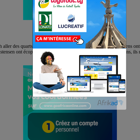
aller des quarts de finale de la ligue des Champions. Les Parisiens ont
ensen ont écopé de cartons jaunes. Pour accumulation de cartons, ils ne