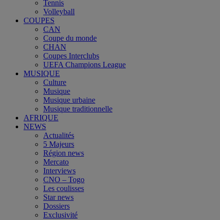
Tennis
Volleyball
COUPES
CAN
Coupe du monde
CHAN
Coupes Interclubs
UEFA Champions League
MUSIQUE
Culture
Musique
Musique urbaine
Musique traditionnelle
AFRIQUE
NEWS
Actualités
5 Majeurs
Région news
Mercato
Interviews
CNO – Togo
Les coulisses
Star news
Dossiers
Exclusivité