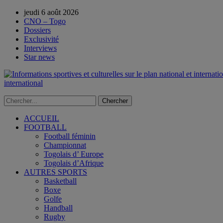
jeudi 6 août 2026
CNO – Togo
Dossiers
Exclusivité
Interviews
Star news
international
ACCUEIL
FOOTBALL
Football féminin
Championnat
Togolais d’ Europe
Togolais d’Afrique
AUTRES SPORTS
Basketball
Boxe
Golfe
Handball
Rugby