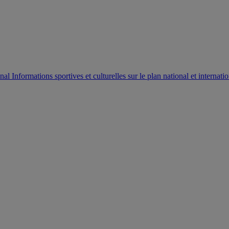
AUTORISATION DE LA HAAC N°0134/HAAC/12-2025/PL/
Informations sportives et culturelles sur le plan national et internatio