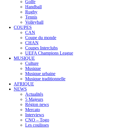
Golfe
Handball
Rugby
Tennis
Volleyball
COUPES
CAN
Coupe du monde
CHAN
Coupes Interclubs
UEFA Champions League
MUSIQUE
Culture
Musique
Musique urbaine
Musique traditionnelle
AFRIQUE
NEWS
Actualités
5 Majeurs
Région news
Mercato
Interviews
CNO – Togo
Les coulisses