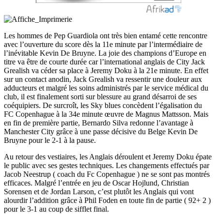
Les hommes de Pep Guardiola ont très bien entamé cette rencontre
avec l’ouverture du score dès la 11e minute par l’intermédiaire de
l’inévitable Kevin De Bruyne. La joie des champions d’Europe en
titre va être de courte durée car l’international anglais de City Jack
Grealish va céder sa place à Jeremy Doku à la 21e minute. En effet
sur un contact anodin, Jack Grealish va ressentir une douleur aux
adducteurs et malgré les soins administrés par le service médical du
club, il est finalement sorti sur blessure au grand désarroi de ses
coéquipiers. De surcroît, les Sky blues concèdent l’égalisation du
FC Copenhague à la 34e minute œuvre de Magnus Mattsson. Mais
en fin de première partie, Bernardo Silva redonne l’avantage à
Manchester City grâce à une passe décisive du Belge Kevin De
Bruyne pour le 2-1 à la pause.
Au retour des vestiaires, les Anglais déroulent et Jeremy Doku épate
le public avec ses gestes techniques. Les changements effectués par
Jacob Neestrup ( coach du Fc Copenhague ) ne se sont pas montrés
efficaces. Malgré l’entrée en jeu de Oscar Hojlund, Christian
Sorensen et de Jordan Larson, c’est plutôt les Anglais qui vont
alourdir l’addition grâce à Phil Foden en toute fin de partie ( 92+ 2 )
pour le 3-1 au coup de sifflet final.