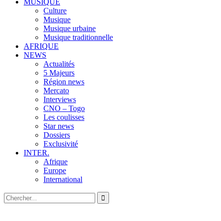
MUSIQUE
Culture
Musique
Musique urbaine
Musique traditionnelle
AFRIQUE
NEWS
Actualités
5 Majeurs
Région news
Mercato
Interviews
CNO – Togo
Les coulisses
Star news
Dossiers
Exclusivité
INTER.
Afrique
Europe
International