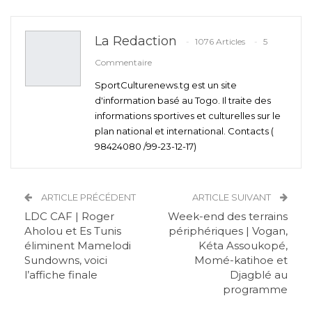
La Redaction
1076 Articles
5
Commentaire
SportCulturenews.tg est un site
d'information basé au Togo. Il traite des
informations sportives et culturelles sur le
plan national et international. Contacts (
98424080 /99-23-12-17)
ARTICLE PRÉCÉDENT
ARTICLE SUIVANT
LDC CAF | Roger
Week-end des terrains
Aholou et Es Tunis
périphériques | Vogan,
éliminent Mamelodi
Kéta Assoukopé,
Sundowns, voici
Momé-katihoe et
l’affiche finale
Djagblé au
programme