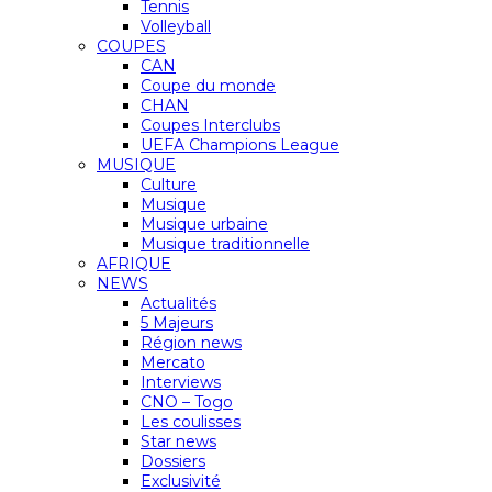
Tennis
Volleyball
COUPES
CAN
Coupe du monde
CHAN
Coupes Interclubs
UEFA Champions League
MUSIQUE
Culture
Musique
Musique urbaine
Musique traditionnelle
AFRIQUE
NEWS
Actualités
5 Majeurs
Région news
Mercato
Interviews
CNO – Togo
Les coulisses
Star news
Dossiers
Exclusivité