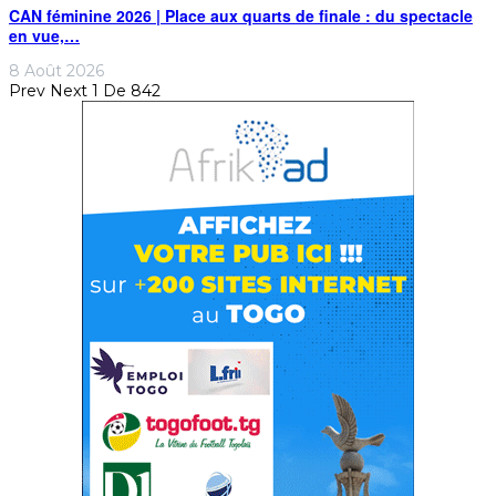
CAN féminine 2026 | Place aux quarts de finale : du spectacle
en vue,…
8 Août 2026
Prev
Next
1 De 842