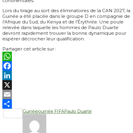
continentales.
Lors du tirage au sort des éliminatoires de la CAN 2027, la
Guinée a été placée dans le groupe D en compagnie de
l’Afrique du Sud, du Kenya et de l’Érythrée. Une poule
relevée dans laquelle les hommes de Paulo Duarte
devront rapidement trouver la bonne dynamique pour
espérer décrocher leur qualification.
Partager cet article sur :
WhatsApp
Facebook
LinkedIn
X
Email
Guinée
journée FIFA
Paulo Duarte
Partager